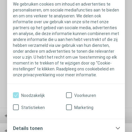
We gebruiken cookies om inhoud en advertenties te
personaliseren, om sociale mediafuncties aan te bieden
/Global/07_app_docs/Brava/Brava_thumb11.jpg
en om ons verkeer te analyseren. We delen ook
informatie over uw gebruik van onze site met onze
Image (Background)
partners op het gebied van sociale media, advertenties
en analyse, die deze informatie kunnen combineren met
andere informatie die u aan hen hebt verstrekt of die zij
hebben verzameld via uw gebruik van hun diensten,
onder andere om advertenties te tonen die relevanter
voor u zijn. U hebt het recht om uw toestemming op elk
moment in te trekken of te wijzigen door op “Cookie-
instellingen” te klikken. Raadpleeg ons cookiebeleid en
onze privacyverklaring voor meer informatie.
Noodzakelijk
Voorkeuren
/Global/07_app_docs/Brava/Page-5.png
Statistieken
Marketing
Stoma
Details tonen
Blaas