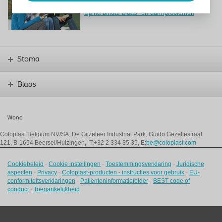
Spina bifida: blaas- en darmproblemen
Stoma
Blaas
Wond
Coloplast Belgium NV/SA,
De Gijzeleer Industrial Park, Guido Gezellestraat
121, B-1654 Beersel/Huizingen, T:+32 2 334 35 35, E:
be@coloplast.com
Cookiebeleid
-
Cookie instellingen
-
Toestemmingsverklaring
-
Juridische
aspecten
-
Privacy
-
Coloplast-producten - instructies voor gebruik
-
EU-
conformiteitsverklaringen
-
Patiënteninformatiefolder
-
BEST code of
conduct
-
Toegankelijkheid