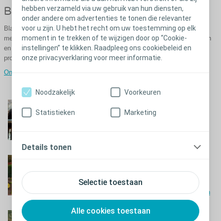
hebben verzameld via uw gebruik van hun diensten,
Blaasproblemen
onder andere om advertenties te tonen die relevanter
voor u zijn. U hebt het recht om uw toestemming op elk
Blaasproblemen kunnen worden veroorzaakt door een groot aantal
moment in te trekken of te wijzigen door op “Cookie-
medische aandoeningen. Dit gedeelte helpt u deze oorzaken te begrijpen
instellingen” te klikken. Raadpleeg ons cookiebeleid en
en de juiste behandelingsoptie en de juiste methode voor uw specifieke
onze privacyverklaring voor meer informatie.
probleem te kiezen.
Ongewild urineverlies en incontinentie
Noodzakelijk
Voorkeuren
Leven met een
Statistieken
Marketing
dwarslaesie
Dwarslaesie - blaas- en darmproblemen
Details tonen
Leven met Multiple
Sclerose
Selectie toestaan
Multiple sclerose - blaas- en darmproblemen
Alle cookies toestaan
Leven met Spina Bifida