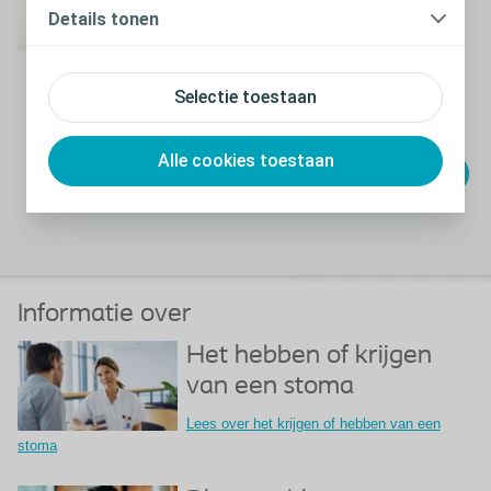
Vraag hier uw TravelCard aan
Details tonen
Download onze
Selectie toestaan
brochures
Alle cookies toestaan
Bekijk hier het downloadcenter
Informatie over
Het hebben of krijgen
van een stoma
Lees over het krijgen of hebben van een
stoma