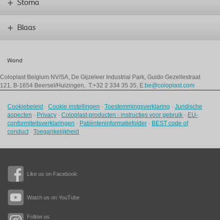
Stoma
Blaas
Wond
Coloplast Belgium NV/SA,
De Gijzeleer Industrial Park, Guido Gezellestraat
121, B-1654 Beersel/Huizingen, T:+32 2 334 35 35, E:
be@coloplast.com
Cookiebeleid
-
Cookie instellingen
-
Toestemmingsverklaring
-
Juridische
aspecten
-
Privacy
-
Coloplast-producten - instructies voor gebruik
-
EU-
conformiteitsverklaringen
-
Patiënteninformatiefolder
-
BEST code of
conduct
-
Toegankelijkheid
Like us on Facebook
Watch us on YouTube
Follow us