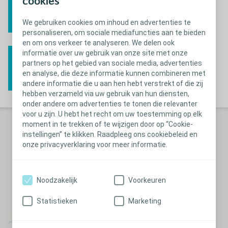
cookies
op
We gebruiken cookies om inhoud en advertenties te
Doe de Probleemoplosser
personaliseren, om sociale mediafuncties aan te bieden
en om ons verkeer te analyseren. We delen ook
Goede gewoontes
informatie over uw gebruik van onze site met onze
partners op het gebied van sociale media, advertenties
Lees verder
en analyse, die deze informatie kunnen combineren met
andere informatie die u aan hen hebt verstrekt of die zij
hebben verzameld via uw gebruik van hun diensten,
onder andere om advertenties te tonen die relevanter
voor u zijn. U hebt het recht om uw toestemming op elk
moment in te trekken of te wijzigen door op “Cookie-
Wat zijn
instellingen” te klikken. Raadpleeg ons cookiebeleid en
urineweginfecties?
onze privacyverklaring voor meer informatie.
Download als PDF
Noodzakelijk
Voorkeuren
Statistieken
Marketing
TravelCard