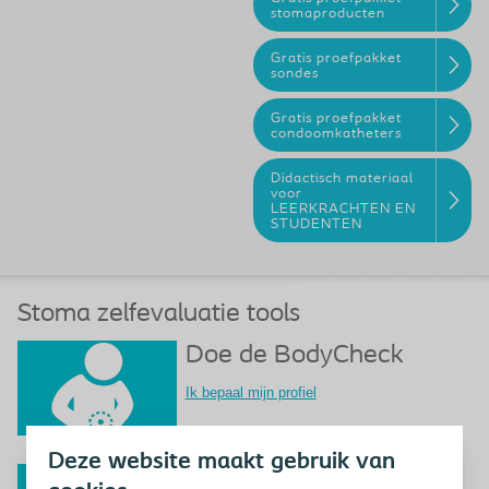
stomaproducten
Gratis proefpakket
sondes
Gratis proefpakket
condoomkatheters
Didactisch materiaal
voor
LEERKRACHTEN EN
STUDENTEN
Stoma zelfevaluatie tools
Doe de BodyCheck
Ik bepaal mijn profiel
Deze website maakt gebruik van
Los uw stomaproblemen