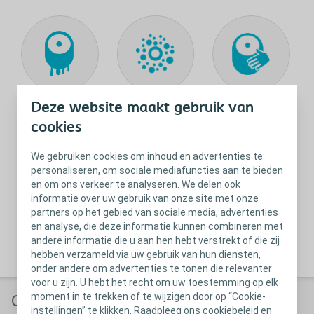
Deze website maakt gebruik van
Lekkage
Huidirritatie
Aanbrengen en
verwijderen
cookies
We gebruiken cookies om inhoud en advertenties te
personaliseren, om sociale mediafuncties aan te bieden
en om ons verkeer te analyseren. We delen ook
informatie over uw gebruik van onze site met onze
partners op het gebied van sociale media, advertenties
en analyse, die deze informatie kunnen combineren met
andere informatie die u aan hen hebt verstrekt of die zij
Lichamelijke
Intimiteit en discretie
hebben verzameld via uw gebruik van hun diensten,
activiteiten
onder andere om advertenties te tonen die relevanter
voor u zijn. U hebt het recht om uw toestemming op elk
moment in te trekken of te wijzigen door op “Cookie-
Controleer regelmatig de gezondheid
instellingen” te klikken. Raadpleeg ons cookiebeleid en