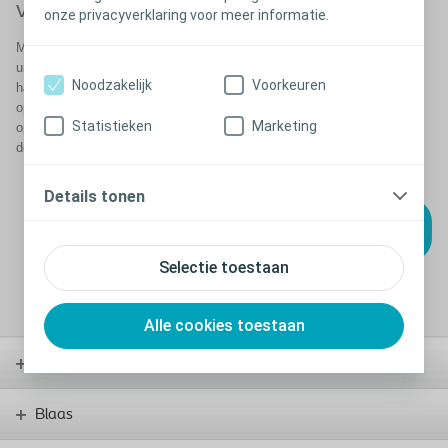
van uw stoma
onze privacyverklaring voor meer informatie.
Meldt u vandaag nog aan bij Coloplast Care en u wordt regelmatig
uitgenodigd om de gezondheid van uw stoma te controleren. Aan de
Noodzakelijk
Voorkeuren
hand van een paar simpele vragen kunt u uw situatie en uw
opvangmateriaal herbekijken en uw kwaliteit van leven na de operatie
Statistieken
Marketing
opvolgen. U krijgt ook de mogelijkheid om uw antwoorden te delen met
de zorgverlener van uw keuze.
Details tonen
Meldt u vandaag nog
®
aan bij Coloplast
Care
Selectie toestaan
Alle cookies toestaan
Stoma
Blaas