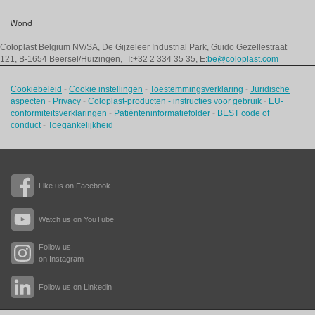
Wond
Coloplast Belgium NV/SA,
De Gijzeleer Industrial Park, Guido Gezellestraat
121, B-1654 Beersel/Huizingen, T:+32 2 334 35 35, E:
be@coloplast.com
Cookiebeleid
-
Cookie instellingen
-
Toestemmingsverklaring
-
Juridische
aspecten
-
Privacy
-
Coloplast-producten - instructies voor gebruik
-
EU-
conformiteitsverklaringen
-
Patiënteninformatiefolder
-
BEST code of
conduct
-
Toegankelijkheid
Like us on Facebook
Watch us on YouTube
Follow us
on Instagram
Follow us on Linkedin