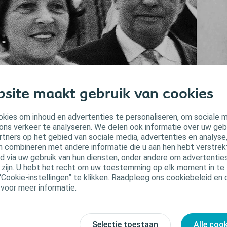
site maakt gebruik van cookies
kies om inhoud en advertenties te personaliseren, om sociale 
ns verhaal
ons verkeer te analyseren. We delen ook informatie over uw geb
rtners op het gebied van sociale media, advertenties en analyse
s bedrijf weerspiegelt de passie, ambitie en inzet van de mensen die het op
n combineren met andere informatie die u aan hen hebt verstrekt 
rpleegkundige, vond het eerste zelfklevende wegwerpstomazakje uit,omdat z
 via uw gebruik van hun diensten, onder andere om advertenties
olement te halen. Aage Louis-Hansen en zijn vrouw Johanne zetten hun tech
u zijn. U hebt het recht om uw toestemming op elk moment in te 
 dankzij hun grote betrokkenheid en doorzettingsvermogen richtten zij in 195
“Cookie-instellingen” te klikken. Raadpleeg ons cookiebeleid en
k vandaag leven mensen met een intiememedische aandoening nog vaak geï
 voor meer informatie.
j zetten ons in om dat te veranderen.
Selectie toestaan
Alle coo