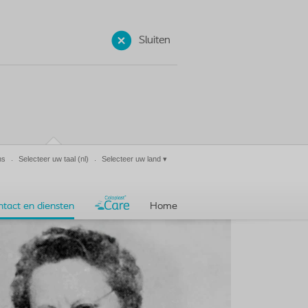
Sluiten
ns
Selecteer uw taal
(nl)
Selecteer uw land
▾
ntact en diensten
Home