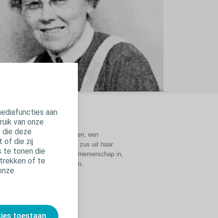
mediafuncties aan
ruik van onze
, die deze
gericht hebben. Elise Sørensen, een
of die zij
e vastbesloten was om haar zus uit haar
 te tonen die
nische vaardigheden en ondernemerschap in,
trekken of te
7 Coloplast op in Denemarken.
 onze
soleerd.
kies toestaan