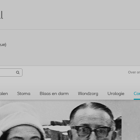
l
que)
Over o
alen
Stoma
Blaas en darm
Wondzorg
Urologie
Co