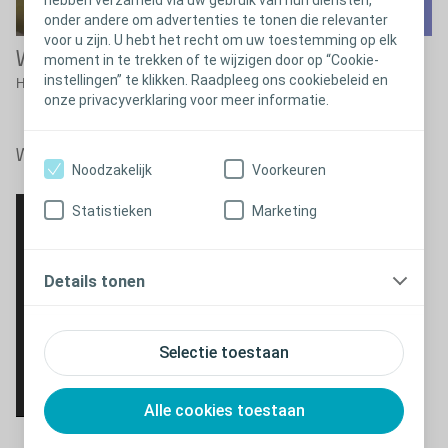
onder andere om advertenties te tonen die relevanter
voor u zijn. U hebt het recht om uw toestemming op elk
Wij zijn Coloplast
moment in te trekken of te wijzigen door op “Cookie-
instellingen” te klikken. Raadpleeg ons cookiebeleid en
Het verhaal van Coloplast is een verhaal van passie en toewijding.
onze privacyverklaring voor meer informatie.
Sluiten
Wij zijn Coloplast
Noodzakelijk
Voorkeuren
Statistieken
Marketing
Details tonen
Selectie toestaan
Alle cookies toestaan