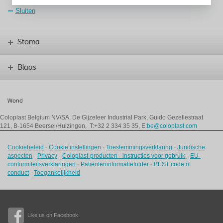
Sluiten
Stoma
Blaas
Wond
Coloplast Belgium NV/SA,
De Gijzeleer Industrial Park, Guido Gezellestraat
121, B-1654 Beersel/Huizingen, T:+32 2 334 35 35, E:
be@coloplast.com
Cookiebeleid
-
Cookie instellingen
-
Toestemmingsverklaring
-
Juridische
aspecten
-
Privacy
-
Coloplast-producten - instructies voor gebruik
-
EU-
conformiteitsverklaringen
-
Patiënteninformatiefolder
-
BEST code of
conduct
-
Toegankelijkheid
Like us on Facebook