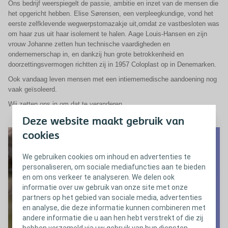
Ons bedrijf weerspiegelt de passie, ambitie en inzet van de mensen die
het opgericht hebben. Elise Sørensen, een verpleegkundige, vond het
eerste zelfklevende wegwerpstomazakje uit,omdat ze vastbesloten was
om haar zus uit haar isolement te halen. Aage Louis-Hansen en zijn
vrouw Johanne zetten hun technische vaardigheden en
ondernemerschap in, en dankzij hun grote betrokkenheid en
doorzettingsvermogen richtten zij in 1957 Coloplast op in Denemarken.
Ook vandaag leven mensen met een intiememedische aandoening nog
vaak geïsoleerd.
Wij zetten ons in om dat te veranderen.
Deze website maakt gebruik van
cookies
We gebruiken cookies om inhoud en advertenties te
personaliseren, om sociale mediafuncties aan te bieden
en om ons verkeer te analyseren. We delen ook
informatie over uw gebruik van onze site met onze
partners op het gebied van sociale media, advertenties
en analyse, die deze informatie kunnen combineren met
andere informatie die u aan hen hebt verstrekt of die zij
hebben verzameld via uw gebruik van hun diensten,