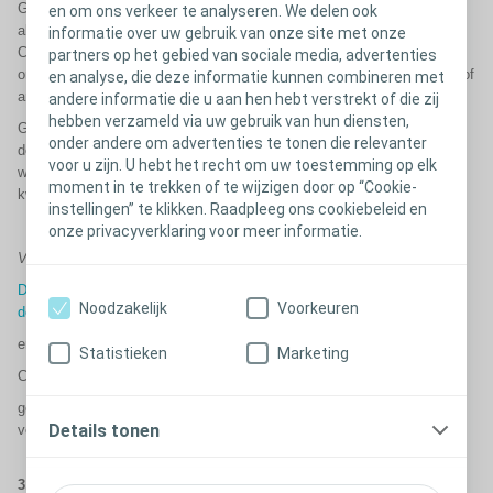
Gegevens worden gewist als een gebruiker zijn toestemming intrekt of
en om ons verkeer te analyseren. We delen ook
als er in de afgelopen drie jaar geen interacties tussen de gebruiker en
informatie over uw gebruik van onze site met onze
Coloplast hebben plaatsgevonden (interacties omvatten alle
partners op het gebied van sociale media, advertenties
ondersteuningsverzoeken, bestellingen, brieven, e-mails, telefoontjes of
en analyse, die deze informatie kunnen combineren met
andere soorten communicatie).
andere informatie die u aan hen hebt verstrekt of die zij
hebben verzameld via uw gebruik van hun diensten,
Gegevens over transacties worden bewaard voor
onder andere om advertenties te tonen die relevanter
documentatiedoeleinden overeenkomstig de toepasselijke lokale
voor u zijn. U hebt het recht om uw toestemming op elk
wetgeving, bv. wetgeving op het gebied van boekhouding, belastingen,
moment in te trekken of te wijzigen door op “Cookie-
kwaliteit of verjaring van acties.
instellingen” te klikken. Raadpleeg ons cookiebeleid en
onze privacyverklaring voor meer informatie.
Verantwoordelijke controleur(s)
De lokale Coloplast-entiteit waarmee u in uw land contact hebt (klik op
Noodzakelijk
Voorkeuren
de link om de lokale entiteiten te zien).
en
Statistieken
Marketing
Coloplast A/S, 3050 Humlebaek, Denemarken
gezamenlijk (meer informatie over de verdeling van de
Details tonen
verantwoordelijkheden tussen de partijen vindt u
hier)
.
3.
Toestemming voor proefpakket