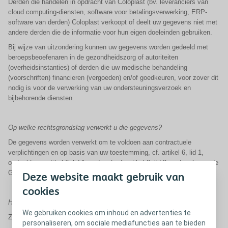
Derden die handelen in opdracht van Coloplast (bv. leveranciers van
cloud computing-diensten, software voor betalingsverwerking, ERP-
software van derden) Coloplast verkoopt of deelt uw gegevens niet met
andere derden die de informatie voor hun eigen doeleinden gebruiken.
Bij wijze van uitzondering kunnen uw gegevens worden gedeeld met
beroepsbeoefenaren in de gezondheidszorg of autoriteiten
(overheidsinstanties) of derden die uw medische behandeling
(voorschriften) financieren (vergoeden) en/of goedkeuren, voor zover dit
nodig is voor de verwerking van uw ondersteuningsverzoek en
bijbehorende diensten.
Op welke rechtsgrondslag verwerkt u die gegevens?
De gegevens worden verwerkt om te voldoen aan contractuele
verplichtingen en op basis van uw toestemming, cf. artikel 6, lid 1,
onder b), en artikel 6, lid 1, onder a), cf. artikel 9, lid 2, onder a), van de
GDPR.
Deze website maakt gebruik van
cookies
Hoelang bewaart u die gegevens?
We gebruiken cookies om inhoud en advertenties te
Zolang de toestemming van de gebruiker van toepassing is
personaliseren, om sociale mediafuncties aan te bieden