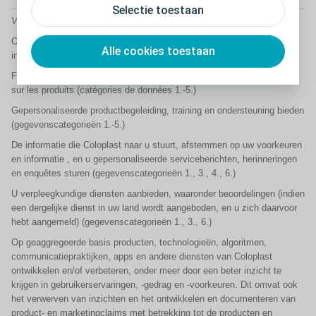
Selectie toestaan
Voor welk(e) doel(en) verzamelt en gebruikt u gegevens over mij?
Om uw bestellingen van producten en diensten te verwerken, met
Alle cookies toestaan
inbegrip van de levering. (gegevenscategorieën 1 .-5.)
Fournir des conseils, une formation et une assistance personnalisés
sur les produits (catégories de données 1.-5.)
Gepersonaliseerde productbegeleiding, training en ondersteuning bieden
(gegevenscategorieën 1.-5.)
De informatie die Coloplast naar u stuurt, afstemmen op uw voorkeuren
en informatie , en u gepersonaliseerde serviceberichten, herinneringen
en enquêtes sturen (gegevenscategorieën 1., 3., 4., 6.)
U verpleegkundige diensten aanbieden, waaronder beoordelingen (indien
een dergelijke dienst in uw land wordt aangeboden, en u zich daarvoor
hebt aangemeld) (gegevenscategorieën 1., 3., 6.)
Op geaggregeerde basis producten, technologieën, algoritmen,
communicatiepraktijken, apps en andere diensten van Coloplast
ontwikkelen en/of verbeteren, onder meer door een beter inzicht te
krijgen in gebruikerservaringen, -gedrag en -voorkeuren. Dit omvat ook
het verwerven van inzichten en het ontwikkelen en documenteren van
product- en marketingclaims met betrekking tot de producten en