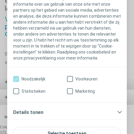
Exclusief voor onze Coloplast Care
informatie over uw gebruik van onze site met onze
leden!
partners op het gebied van sociale media, advertenties
en analyse, die deze informatie kunnen combineren met
Vraag naar uw zomerpakket met
andere informatie die u aan hen hebt verstrekt of die zij
praktische informatie en een leuk
hebben verzameld via uw gebruik van hun diensten,
cadeau.
onder andere om advertenties te tonen die relevanter
voor u zijn. U hebt het recht om uw toestemming op elk
.
moment in te trekken of te wijzigen door op “Cookie-
instellingen” te klikken. Raadpleeg ons cookiebeleid en
Deze actie is afgelopen
.
onze privacyverklaring voor meer informatie.
Volg ons op Facebook om op de hoogte te blijven van al onze acties.
Noodzakelijk
Voorkeuren
Stoma
Statistieken
Marketing
Blaas
Details tonen
Wond
Coloplast Belgium NV/SA,
De Gijzeleer Industrial Park, Guido Gezellestraat
121, B-1654 Beersel/Huizingen, T:+32 2 334 35 35, E:
be@coloplast.com
Selectie toestaan