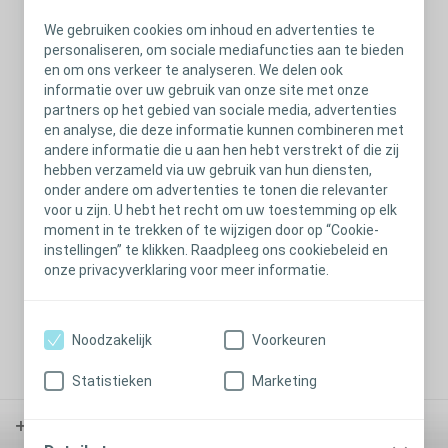
We gebruiken cookies om inhoud en advertenties te
personaliseren, om sociale mediafuncties aan te bieden
/Global/07_app_docs/Brava/Brava_thumb1.jpg
en om ons verkeer te analyseren. We delen ook
informatie over uw gebruik van onze site met onze
Image (Background)
partners op het gebied van sociale media, advertenties
en analyse, die deze informatie kunnen combineren met
andere informatie die u aan hen hebt verstrekt of die zij
hebben verzameld via uw gebruik van hun diensten,
onder andere om advertenties te tonen die relevanter
voor u zijn. U hebt het recht om uw toestemming op elk
moment in te trekken of te wijzigen door op “Cookie-
instellingen” te klikken. Raadpleeg ons cookiebeleid en
onze privacyverklaring voor meer informatie.
Noodzakelijk
Voorkeuren
/Global/07_app_docs/Brava/Page-2.png
Statistieken
Marketing
Stoma