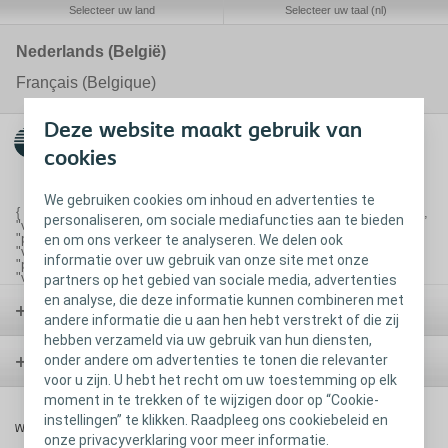
Selecteer uw land
Selecteer uw taal (nl)
Nederlands (België)
Français (Belgique)
Deze website maakt gebruik van
cookies
We gebruiken cookies om inhoud en advertenties te
{ "type": "flow", "pageId": "200761", "navigations": [ { "pageId": 200761,
personaliseren, om sociale mediafuncties aan te bieden
"verticalPages": [ ] }, { "pageId": 202960, "verticalPages": [ ] }, {
"pageId": 202961, "verticalPages": [200778] }, { "pageId": 202963,
en om ons verkeer te analyseren. We delen ook
"verticalPages": [ ] }, { "pageId": 202964, "verticalPages": [202965] }, {
informatie over uw gebruik van onze site met onze
"pageId": 202966, "verticalPages": [] }, { "pageId": 202967,
"verticalPages": [ ] }, { "pageId": 200750, "verticalPages": [ ] } ] }
partners op het gebied van sociale media, advertenties
en analyse, die deze informatie kunnen combineren met
Stoma
andere informatie die u aan hen hebt verstrekt of die zij
hebben verzameld via uw gebruik van hun diensten,
onder andere om advertenties te tonen die relevanter
Blaas
voor u zijn. U hebt het recht om uw toestemming op elk
moment in te trekken of te wijzigen door op “Cookie-
instellingen” te klikken. Raadpleeg ons cookiebeleid en
Wond
onze privacyverklaring voor meer informatie.