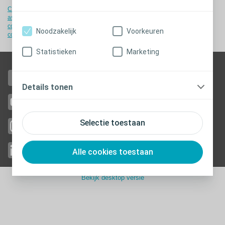
Cookiebeleid
-
Cookie instellingen
-
Toestemmingsverklaring
-
Juridische
aspecten
-
Privacy
-
Coloplast-producten - instructies voor gebruik
-
EU-
conformiteitsverklaringen
-
Patiënteninformatiefolder
-
BEST code of
Noodzakelijk
Voorkeuren
conduct
-
Toegankelijkheid
Statistieken
Marketing
Like us on Facebook
Details tonen
Watch us on YouTube
Selectie toestaan
Follow us
on Instagram
Follow us on Linkedin
Alle cookies toestaan
Bekijk desktop versie