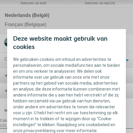
Selecteer uw land
Selecteer uw taal (nl)
Nederlands (België)
Français (Belgique)
Deze website maakt gebruik van
cookies
Contact en diensten
We gebruiken cookies om inhoud en advertenties te
personaliseren, om sociale mediafuncties aan te bieden
en om ons verkeer te analyseren. We delen ook
Stoma
informatie over uw gebruik van onze site met onze
partners op het gebied van sociale media, advertenties
en analyse, die deze informatie kunnen combineren met
Blaas
andere informatie die u aan hen hebt verstrekt of die zij
hebben verzameld via uw gebruik van hun diensten,
onder andere om advertenties te tonen die relevanter
Wond
voor u zijn. U hebt het recht om uw toestemming op elk
moment in te trekken of te wijzigen door op “Cookie-
Coloplast Belgium NV/SA,
De Gijzeleer Industrial Park, Guido Gezellestraat
instellingen” te klikken. Raadpleeg ons cookiebeleid en
121, B-1654 Beersel/Huizingen, T:+32 2 334 35 35, E:
be@coloplast.com
onze privacyverklaring voor meer informatie.