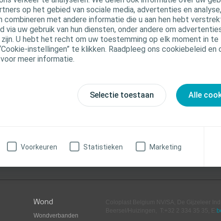
rtners op het gebied van sociale media, advertenties en analyse
n combineren met andere informatie die u aan hen hebt verstrekt 
 via uw gebruik van hun diensten, onder andere om advertenties
u zijn. U hebt het recht om uw toestemming op elk moment in te 
“Cookie-instellingen” te klikken. Raadpleeg ons cookiebeleid en
 voor meer informatie.
Selectie toestaan
Alle coo
Voorkeuren
Statistieken
Marketing
Follow us
n YouTube
Follow us on Linkedin
on Instagram
Wond
Coloplast Belgium NV/SA,
De Gijzeleer Ind
Beersel/Huizingen, T:+32 2 334 35 35, E:
b
Wondverbanden