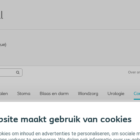
l
que)
Over o
alen
Stoma
Blaas en darm
Wondzorg
Urologie
Co
site maakt gebruik van cookies
kies om inhoud en advertenties te personaliseren, om sociale 
ons verkeer te analyseren. We delen ook informatie over uw geb