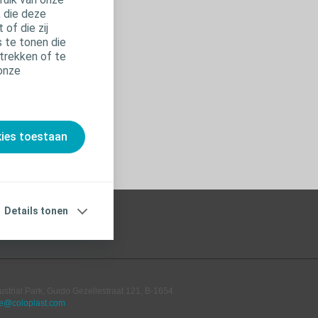
, die deze
of die zij
 te tonen die
trekken of te
 onze
kies toestaan
Details tonen
ustrial Park, Guido Gezellestraat 121, B-1654
e@coloplast.com