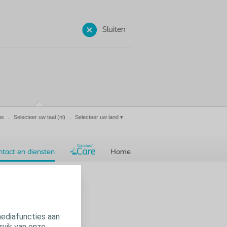
Sluiten
ns
Selecteer uw taal
(nl)
Selecteer uw land
▾
ntact en diensten
Home
mediafuncties aan
ruik van onze