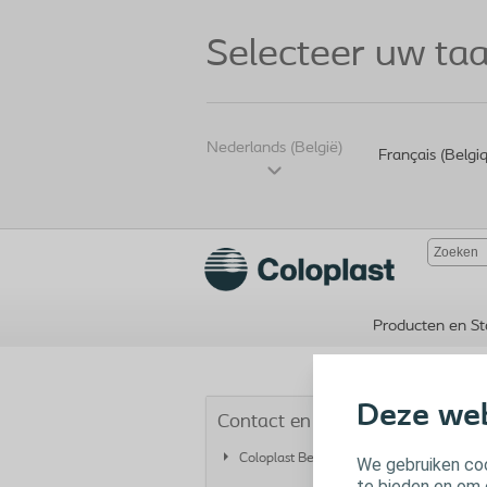
Selecteer uw taa
Nederlands (België)
Français (Belgi
Producten en St
Deze web
Contact en diensten
Coloplast België
We gebruiken coo
te bieden en om 