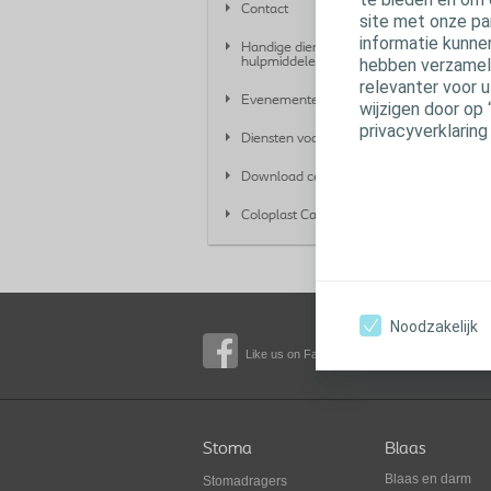
Contact
site met onze pa
informatie kunne
Handige diensten en
hebben verzameld
hulpmiddelen voor gebruikers
relevanter voor 
Evenementen
wijzigen door op 
privacyverklaring
Diensten voor professionals
Download center
Coloplast Career Portal
Noodzakelijk
Like us on Facebook
Watch us o
Stoma
Blaas
Blaas en darm
Stomadragers