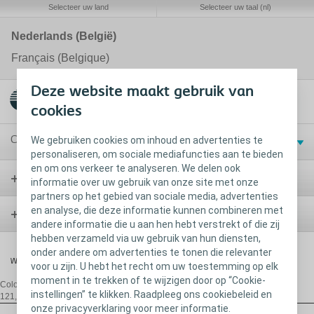
Selecteer uw land
Selecteer uw taal (nl)
Nederlands (België)
Français (Belgique)
Deze website maakt gebruik van
cookies
Contact en diensten
We gebruiken cookies om inhoud en advertenties te
personaliseren, om sociale mediafuncties aan te bieden
en om ons verkeer te analyseren. We delen ook
Stoma
informatie over uw gebruik van onze site met onze
partners op het gebied van sociale media, advertenties
en analyse, die deze informatie kunnen combineren met
Blaas
andere informatie die u aan hen hebt verstrekt of die zij
hebben verzameld via uw gebruik van hun diensten,
onder andere om advertenties te tonen die relevanter
Wond
voor u zijn. U hebt het recht om uw toestemming op elk
moment in te trekken of te wijzigen door op “Cookie-
Coloplast Belgium NV/SA,
De Gijzeleer Industrial Park, Guido Gezellestraat
instellingen” te klikken. Raadpleeg ons cookiebeleid en
121, B-1654 Beersel/Huizingen, T:+32 2 334 35 35, E:
be@coloplast.com
onze privacyverklaring voor meer informatie.