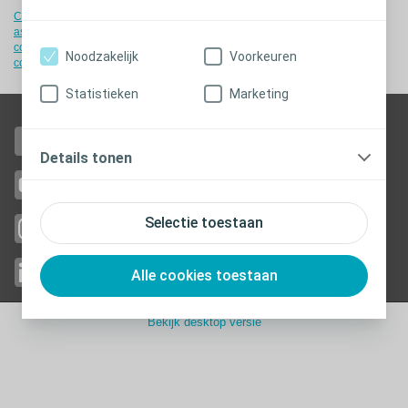
Cookiebeleid
-
Cookie instellingen
-
Toestemmingsverklaring
-
Juridische
aspecten
-
Privacy
-
Coloplast-producten - instructies voor gebruik
-
EU-
conformiteitsverklaringen
-
Patiënteninformatiefolder
-
BEST code of
Noodzakelijk
Voorkeuren
conduct
-
Toegankelijkheid
Statistieken
Marketing
Like us on Facebook
Details tonen
Watch us on YouTube
Selectie toestaan
Follow us
on Instagram
Follow us on Linkedin
Alle cookies toestaan
Bekijk desktop versie