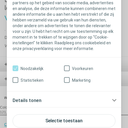
Exclusief voor onze Coloplast Care
partners op het gebied van sociale media, advertenties
leden!
en analyse, die deze informatie kunnen combineren met
andere informatie die u aan hen hebt verstrekt of die zij
Vraag uw activity tracker aan
hebben verzameld via uw gebruik van hun diensten,
onder andere om advertenties te tonen die relevanter
.
voor u zijn. U hebt het recht om uw toestemming op elk
moment in te trekken of te wijzigen door op “Cookie-
Deze actie is afgelopen
.
instellingen” te klikken. Raadpleeg ons cookiebeleid en
Volg ons op Facebook om op de hoogte te blijven van al onze acties.
onze privacyverklaring voor meer informatie.
Stoma
Noodzakelijk
Voorkeuren
Blaas
Statistieken
Marketing
Wond
Details tonen
Coloplast Belgium NV/SA,
De Gijzeleer Industrial Park, Guido Gezellestraat
121, B-1654 Beersel/Huizingen, T:+32 2 334 35 35, E:
be@coloplast.com
Selectie toestaan
Cookiebeleid
-
Cookie instellingen
-
Toestemmingsverklaring
-
Juridische