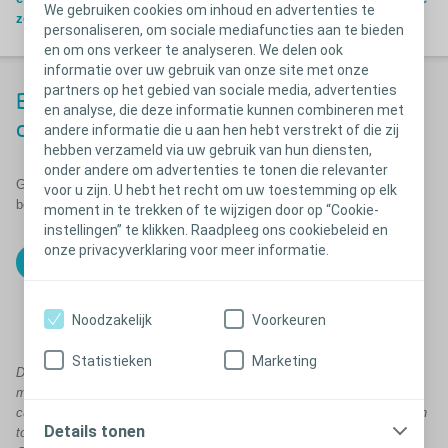
We gebruiken cookies om inhoud en advertenties te
zorg!
personaliseren, om sociale mediafuncties aan te bieden
en om ons verkeer te analyseren. We delen ook
informatie over uw gebruik van onze site met onze
partners op het gebied van sociale media, advertenties
Bestel eenvoudig online met korting via
en analyse, die deze informatie kunnen combineren met
onze partner
Viata
andere informatie die u aan hen hebt verstrekt of die zij
hebben verzameld via uw gebruik van hun diensten,
onder andere om advertenties te tonen die relevanter
Gebruik promo code
COLOPLAST20P
bij het afronden van de
voor u zijn. U hebt het recht om uw toestemming op elk
bestelling.
moment in te trekken of te wijzigen door op “Cookie-
instellingen” te klikken. Raadpleeg ons cookiebeleid en
onze privacyverklaring voor meer informatie.
Geniet van de korting bij Viata !
Noodzakelijk
Voorkeuren
Statistieken
Marketing
Deze korting van 20% betreft een totaalkorting, wat betekent dat de
maximale korting op het product 20% bedraagt. De korting is niet
cumuleerbaar met bestaande kortingen, indien er reeds een korting van
Details tonen
toepassing is, wordt deze aangevuld tot maximaal 20%, niet opgeteld.