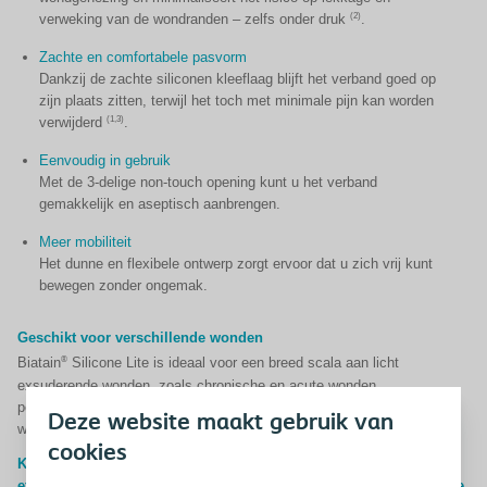
(2)
verweking van de wondranden – zelfs onder druk
.
Zachte en comfortabele pasvorm
Dankzij de zachte siliconen kleeflaag blijft het verband goed op
zijn plaats zitten, terwijl het toch met minimale pijn kan worden
(1,3)
verwijderd
.
Eenvoudig in gebruik
Met de 3-delige non-touch opening kunt u het verband
gemakkelijk en aseptisch aanbrengen.
Meer mobiliteit
Het dunne en flexibele ontwerp zorgt ervoor dat u zich vrij kunt
bewegen zonder ongemak.
Geschikt voor verschillende wonden
®
Biatain
Silicone Lite is ideaal voor een breed scala aan licht
exsuderende wonden, zoals chronische en acute wonden,
postoperatieve wonden, en traumatische wonden. Het kan gebruikt
Deze website maakt gebruik van
worden met compressietherapie en mag tot
7 dagen
blijven zitten.
cookies
®
Kies voor Biatain
Silicone Lite en ervaar zelf het comfort en de
effectiviteit van dit innovatieve verband. Uw huid verdient de beste