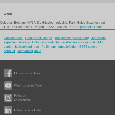
Wond
Coloplast Belgium NV/SA,
De Gijzeleer Industrial Park, Guido Gezellestraat
121, B-1654 Beersel/Huizingen, T:+32 2 334 35 35, E:
be@coloplast.com
Cookiebeleid
-
Cookie instellingen
-
Toestemmingsverklaring
-
Juridische
aspecten
-
Privacy
-
Coloplast-producten - instructies voor gebruik
-
EU-
conformiteitsverklaringen
-
Patiënteninformatiefolder
-
BEST code of
conduct
-
Toegankelijkheid
Like us on Facebook
Watch us on YouTube
Follow us
on Instagram
Follow us on Linkedin