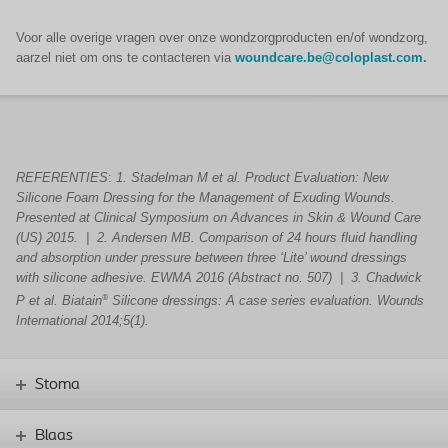
Voor alle overige vragen over onze wondzorgproducten en/of wondzorg,
aarzel niet om ons te contacteren via
woundcare.be@coloplast.com
.
REFERENTIES
:
1. Stadelman M et al.
Product Evaluation: New
Silicone Foam Dressing for the Management of Exuding Wounds.
Presented at Clinical Symposium on Advances in Skin & Wound Care
(US) 2015. | 2. Andersen MB. Comparison of 24 hours fluid handling
and absorption under pressure between three ‘Lite’ wound dressings
with silicone adhesive. EWMA 2016 (Abstract no. 507) | 3. Chadwick
®
P et al. Biatain
Silicone dressings: A case series evaluation. Wounds
International 2014;5(1).
Stoma
Blaas