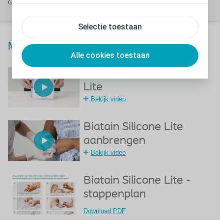
Geneesmiddelen en babyvoeding zijn uitgesloten van deze korting.
Selectie toestaan
®
Meer weten over Biatain
Silicone Lite?
Alle cookies toestaan
Ontdek Biatain Silicone
Lite
Bekijk video
Biatain Silicone Lite
aanbrengen
Bekijk video
Biatain Silicone Lite -
stappenplan
Download PDF