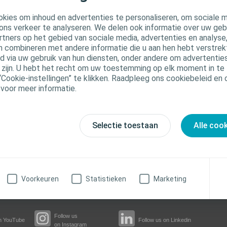
kies om inhoud en advertenties te personaliseren, om sociale 
ons verkeer te analyseren. We delen ook informatie over uw geb
rtners op het gebied van sociale media, advertenties en analyse
n combineren met andere informatie die u aan hen hebt verstrekt 
 via uw gebruik van hun diensten, onder andere om advertenties
u zijn. U hebt het recht om uw toestemming op elk moment in te 
“Cookie-instellingen” te klikken. Raadpleeg ons cookiebeleid en
 voor meer informatie.
Meld aan voor de nieuwsbrieven
Selectie toestaan
Alle coo
Raadpleeg de documenten voor verdelers
Herbekijk onze webinars
Voorkeuren
Statistieken
Marketing
Follow us
n YouTube
Follow us on Linkedin
on Instagram