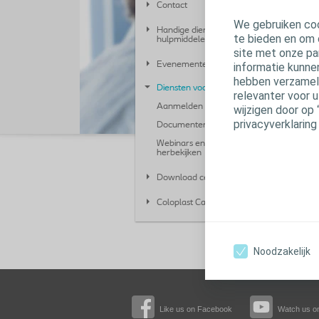
Contact
We gebruiken coo
Handige diensten en
te bieden en om 
hulpmiddelen voor gebruikers
site met onze pa
Evenementen
informatie kunne
hebben verzameld
Diensten voor professionals
relevanter voor 
Aanmelden voor de nieuwsbrief
wijzigen door op 
privacyverklaring
Documenten voor verdelers
Webinars en evenementen
herbekijken
Download center
Coloplast Career Portal
Noodzakelijk
Like us on Facebook
Watch us o