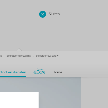
Sluiten
ns
Selecteer uw taal
(nl)
Selecteer uw land
▾
ntact en diensten
Home