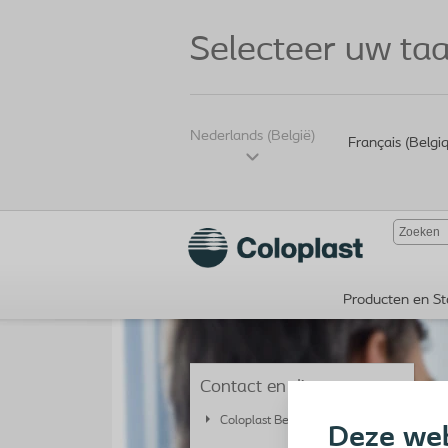
Selecteer uw taa
Nederlands (België)
Français (Belgi
Producten en St
Contact en diensten
Coloplast België
Deze web