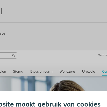
l
que)
Over o
alen
Stoma
Blaas en darm
Wondzorg
Urologie
Co
site maakt gebruik van cookies