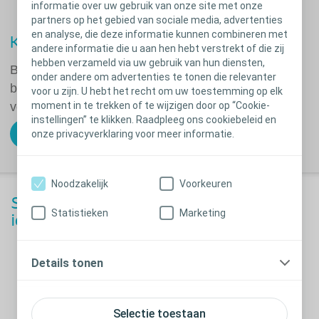
informatie over uw gebruik van onze site met onze
partners op het gebied van sociale media, advertenties
en analyse, die deze informatie kunnen combineren met
®
Kies verstandig. Kies Brava
andere informatie die u aan hen hebt verstrekt of die zij
hebben verzameld via uw gebruik van hun diensten,
Brava is een reeks accessoires van Coloplast,
onder andere om advertenties te tonen die relevanter
bestemd om lekkage te verminderen en uw huid te
voor u zijn. U hebt het recht om uw toestemming op elk
moment in te trekken of te wijzigen door op “Cookie-
verzorgen.
instellingen” te klikken. Raadpleeg ons cookiebeleid en
onze privacyverklaring voor meer informatie.
Bestel een gratis proefpakket
Noodzakelijk
Voorkeuren
SenSura Mio biedt een oplossing voor
Statistieken
Marketing
iedereen
Details tonen
Bekijk het assortiment
Selectie toestaan