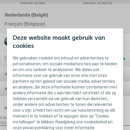
Selecteer uw land
Selecteer uw taal (nl)
Nederlands (België)
Français (Belgique)
Deze website maakt gebruik van
cookies
Contact en diensten
We gebruiken cookies om inhoud en advertenties te
personaliseren, om sociale mediafuncties aan te bieden
en om ons verkeer te analyseren. We delen ook
Stoma
informatie over uw gebruik van onze site met onze
partners op het gebied van sociale media, advertenties
en analyse, die deze informatie kunnen combineren met
Blaas
andere informatie die u aan hen hebt verstrekt of die zij
hebben verzameld via uw gebruik van hun diensten,
onder andere om advertenties te tonen die relevanter
Wond
voor u zijn. U hebt het recht om uw toestemming op elk
moment in te trekken of te wijzigen door op “Cookie-
Coloplast Belgium NV/SA,
De Gijzeleer Industrial Park, Guido Gezellestraat
instellingen” te klikken. Raadpleeg ons cookiebeleid en
121, B-1654 Beersel/Huizingen, T:+32 2 334 35 35, E:
be@coloplast.com
onze privacyverklaring voor meer informatie.