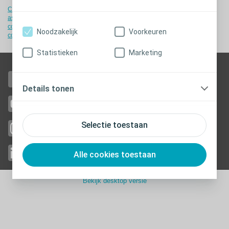
Cookiebeleid
-
Cookie instellingen
-
Toestemmingsverklaring
-
Juridische
aspecten
-
Privacy
-
Coloplast-producten - instructies voor gebruik
-
EU-
conformiteitsverklaringen
-
Patiënteninformatiefolder
-
BEST code of
Noodzakelijk
Voorkeuren
conduct
-
Toegankelijkheid
Statistieken
Marketing
Like us on Facebook
Details tonen
Watch us on YouTube
Selectie toestaan
Follow us
on Instagram
Follow us on Linkedin
Alle cookies toestaan
Bekijk desktop versie