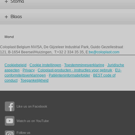
Stoma
Blaas
Wond
Coloplast Belgium NV/SA,
De Gijzeleer Industrial Park, Guido Gezellestraat
121, B-1654 Beersel/Huizingen, T:+32 2 334 35 35, E:
be@coloplast.com
Cookiebeleid
-
Cookie instellingen
-
Toestemmingsverklaring
-
Juridische
aspecten
-
Privacy
-
Coloplast-producten - instructies voor gebruik
-
EU-
conformiteitsverklaringen
-
Patiënteninformatiefolder
-
BEST code of
conduct
-
Toegankelijkheid
Like us on Facebook
Watch us on YouTube
Follow us