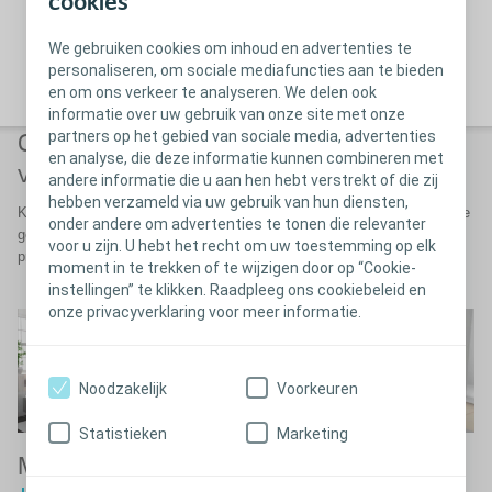
cookies
Vergeet niet: De katheterisatieprocedure moet altijd worden
uitgevoerd onder toezicht van een zorgverlener. De instructies in
We gebruiken cookies om inhoud en advertenties te
deze video zijn enkel bedoeld als aanvulling op het advies dat u al
personaliseren, om sociale mediafuncties aan te bieden
heeft ontvangen.
en om ons verkeer te analyseren. We delen ook
informatie over uw gebruik van onze site met onze
partners op het gebied van sociale media, advertenties
Gebruiksaanwijzingen voor katheters
en analyse, die deze informatie kunnen combineren met
voor kinderen
andere informatie die u aan hen hebt verstrekt of die zij
hebben verzameld via uw gebruik van hun diensten,
Katheterisatie bij kinderen is altijd een gevoelige kwestie. Gebruik deze
onder andere om advertenties te tonen die relevanter
gebruiksaanwijzingen om uw kind vertrouwd te helpen maken met het
voor u zijn. U hebt het recht om uw toestemming op elk
proces, en het te leren hoe het moet katheteriseren.
moment in te trekken of te wijzigen door op “Cookie-
instellingen” te klikken. Raadpleeg ons cookiebeleid en
onze privacyverklaring voor meer informatie.
Noodzakelijk
Voorkeuren
Statistieken
Marketing
Meisjes
Jongens