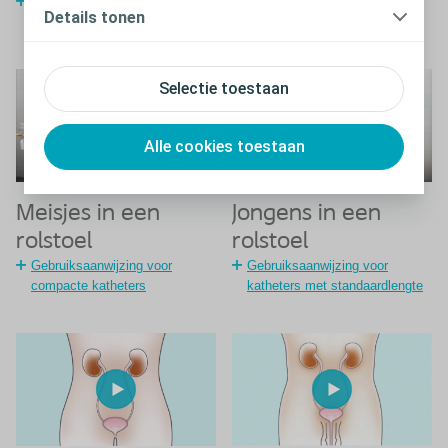
Gebruiksaanwijzing voor
Gebruiksaanwijzing voor
Details tonen
compacte katheters
katheters met standaardlengte
Selectie toestaan
Alle cookies toestaan
Meisjes in een
Jongens in een
rolstoel
rolstoel
Gebruiksaanwijzing voor
Gebruiksaanwijzing voor
compacte katheters
katheters met standaardlengte