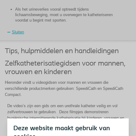
Als het urineverlies vooral optreedt tijdens
lichaamsbeweging, moet u overwegen te katheteriseren
voordat u begint met sporten.
Sluiten
Tips, hulpmiddelen en handleidingen
Zelfkatheterisatiegidsen voor mannen,
vrouwen en kinderen
Hieronder vindt u videogidsen voor mannen en vrouwen die
verschillende productmerken gebruiken: SpeediCath en SpeediCath
Compact.
De video’s zijn een gids om een urethrale katheter veilig en vol
zelfvertrouwen te gebruiken. Deze filmpjes demonstreren
hygiënische intermitterende katheterisatie bij kinderen, vrouwen en
mannen – hetzij rechtopstaand, hetzij zittend in een rolstoel.
Deze website maakt gebruik van