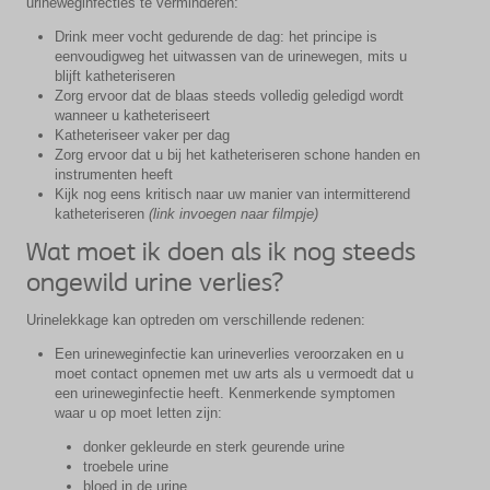
urineweginfecties te verminderen:
Drink meer vocht gedurende de dag: het principe is
eenvoudigweg het uitwassen van de urinewegen, mits u
blijft katheteriseren
Zorg ervoor dat de blaas steeds volledig geledigd wordt
wanneer u katheteriseert
Katheteriseer vaker per dag
Zorg ervoor dat u bij het katheteriseren schone handen en
instrumenten heeft
Kijk nog eens kritisch naar uw manier van intermitterend
katheteriseren
(link invoegen naar filmpje)
Wat moet ik doen als ik nog steeds
ongewild urine verlies?
Urinelekkage kan optreden om verschillende redenen:
Een urineweginfectie kan urineverlies veroorzaken en u
moet contact opnemen met uw arts als u vermoedt dat u
een urineweginfectie heeft. Kenmerkende symptomen
waar u op moet letten zijn:
donker gekleurde en sterk geurende urine
troebele urine
bloed in de urine