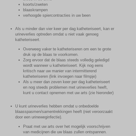
koorts/zweten
blaaskrampen
verhoogde spiercontracties in uw been
Als u minder dan vier keer per dag katheteriseert, kan er
urineverlies optreden omdat u niet vaak genoeg
katheteriseert.
Overweeg vaker te katheteriseren om een te grote
druk op de blaas te voorkomen.
Zorg ervoor dat de blaas steeds volledig geledigd
wordt wanneer u katheteriseert. Kijk nog eens
kritisch naar uw manier van intermitterend
katheteriseren (link invoegen naar filmpje)
Als u meer dan zeven keer per dag katheteriseert
en nog steeds problemen met urineverlies heeft,
kunt u contact opnemen met uw arts (zie hieronder)
U kunt urineverlies hebben omdat u onbedoelde
blaasspasmen/samentrekkingen heeft (niet veroorzaakt
door een urineweginfectie).
Praat met uw arts over het mogelijk voorschrijven
van medicijnen die uw blaas zullen ontspannen.