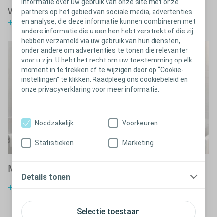
informatie over uw gebruik van onze site met onze
werkt
partners op het gebied van sociale media, advertenties
en analyse, die deze informatie kunnen combineren met
Bekijk de video
andere informatie die u aan hen hebt verstrekt of die zij
hebben verzameld via uw gebruik van hun diensten,
onder andere om advertenties te tonen die relevanter
voor u zijn. U hebt het recht om uw toestemming op elk
moment in te trekken of te wijzigen door op “Cookie-
instellingen” te klikken. Raadpleeg ons cookiebeleid en
onze privacyverklaring voor meer informatie.
Noodzakelijk
Voorkeuren
Statistieken
Marketing
Mannen in een rolstoel
M
Details tonen
Compacte katheter-met-opvangzak-oplossing
Selectie toestaan