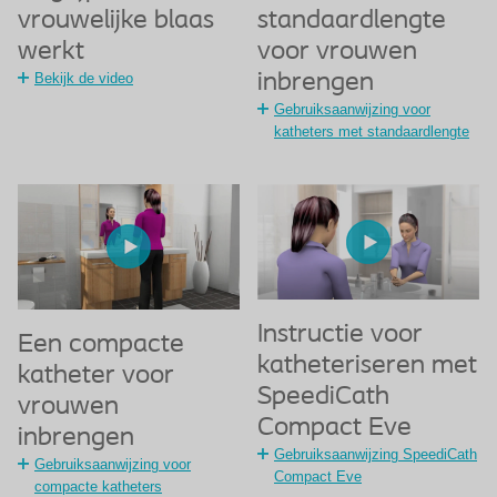
vrouwelijke blaas
standaardlengte
werkt
voor vrouwen
Bekijk de video
inbrengen
Gebruiksaanwijzing voor
katheters met standaardlengte
Instructie voor
Een compacte
katheteriseren met
katheter voor
SpeediCath
vrouwen
Compact Eve
inbrengen
Gebruiksaanwijzing SpeediCath
Gebruiksaanwijzing voor
Compact Eve
compacte katheters