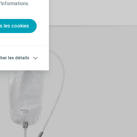
d'informations.
s les cookies
cher les détails