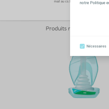
mail au cs.be@coloplast.com)
notre Politique e
Produits recommandés
Nécessaires