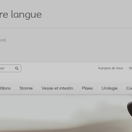
re langue
que)
A propos de nous
Sé
illons
Stomie
Vessie et intestin
Plaies
Urologie
Co