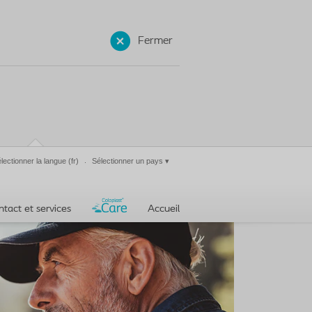
Fermer
lectionner la langue
(fr)
Sélectionner un pays
▾
ntact et services
Accueil