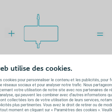
2. Choisissez une poche
eb utilise des cookies.
Portée sur la cuisse ou le mollet
Disponible en plusieurs versions selon
s cookies pour personnaliser le contenu et les publicités, pour f
vos besoins
de réseaux sociaux et pour analyser notre trafic. Nous partageo
ernant votre utilisation de notre site avec nos partenaires de r
'analyse, qui peuvent les combiner avec d'autres informations qu
s ont collectées lors de votre utilisation de leurs services, not
icités plus pertinentes. Vous avez le droit de retirer ou de modi
out moment en cliquant sur « Paramètres des cookies ». Veuill