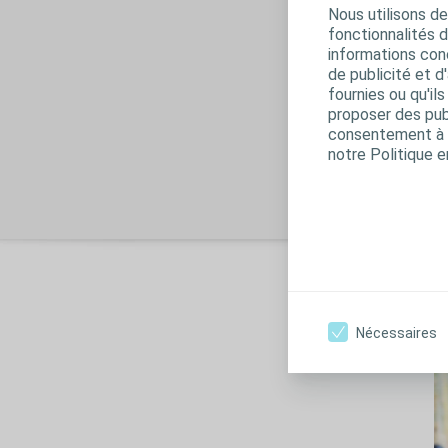
Nous utilisons de
Le
fonctionnalités 
do
informations conc
le
de publicité et d
pe
fournies ou qu'il
pr
proposer des publ
év
consentement à t
co
notre Politique e
V
Nécessaires