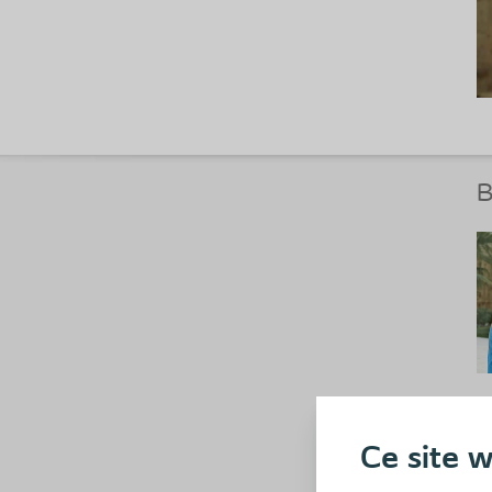
B
S
p
Ce site w
l