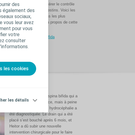
ournir des
Le spina bifida peut altérer le contrôle
ici
ns également des
de la vessie et des intestins. Voici les
éseaux sociaux,
réponses aux questions les plus
e vous leur avez
fréquemment posées à propos de cette
amment pour vous
affection.
fier votre
FAQ sur le Spina Bifida
ez consulter
d'informations.
s les cookies
Heitor est né avec un spina bifida qui a
cher les détails
été opéré à la naissance, mais à peine
17 jours plus tard, une hydrocéphalie a
été diagnostiquée. Le drain qui a été
placé s’est bouché après 6 mois, et
Heitor a dû subir une nouvelle
intervention chirurgicale pour le faire