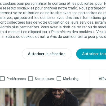
produits pour vous aider à résoudre
s cookies pour personnaliser le contenu et les publicités, pour f
s enfants souffrant de spina bifida
certains de vos troubles urinaires. Vo
de réseaux sociaux et pour analyser notre trafic. Nous partageo
ivent utiliser une sonde afin de vider
quelques informations à prendre en
ernant votre utilisation de notre site avec nos partenaires de r
ur vessie. Lorsque l’enfant grandit, il
compte lorsque vous choisissez un
'analyse, qui peuvent les combiner avec d'autres informations qu
ut s’avérer nécessaire, de changer la
produit.
s ont collectées lors de votre utilisation de leurs services, not
ise en charge ou le produit utilisé afin
icités plus pertinentes. Vous avez le droit de retirer ou de modi
iter ainsi la survenue de
En savoir plus
out moment en cliquant sur « Paramètres des cookies ». Veuill
mplications.
n matière de cookies et notre Avis de confidentialité pour plus 
Problèmes urinaires chez les enfants
atteints de spina bifida
Autoriser la sélection
Autoriser tou
oici Heitor, né avec un spina bifida
Affi
Préférences
Statistiques
Marketing