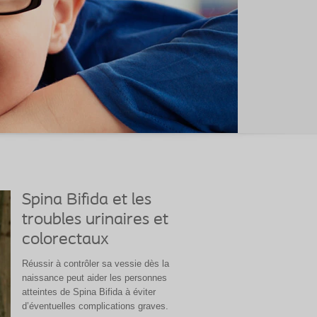
Spina Bifida et les
troubles urinaires et
colorectaux
Réussir à contrôler sa vessie dès la
naissance peut aider les personnes
atteintes de Spina Bifida à éviter
d’éventuelles complications graves.