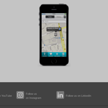
Follow us
n YouTube
Follow us on LinkedIn
on Instagram