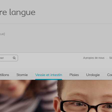
re langue
que)
A propos de nous
Sé
illons
Stomie
Vessie et intestin
Plaies
Urologie
Co