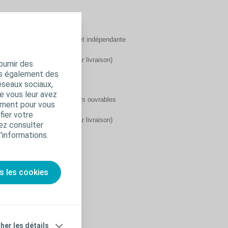
 (sauf situation imprévue et indépendante
is de transport (€ 15,00 par livraison)
ournir des
ns également des
éseaux sociaux,
e vous leur avez
nt, sinon dans les deux jours ouvrables
amment pour vous
fier votre
is de transport (€ 25,00 par livraison)
ez consulter
d'informations.
nde ?
s les cookies
1, B-1654 Beersel/Huizingen
cher les détails