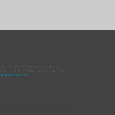
elgium NV/SA,
De Gijzeleer Industrial Park,
lestraat 121, B-1654 Beersel/Huizingen, T:+32 2
:
be@coloplast.com