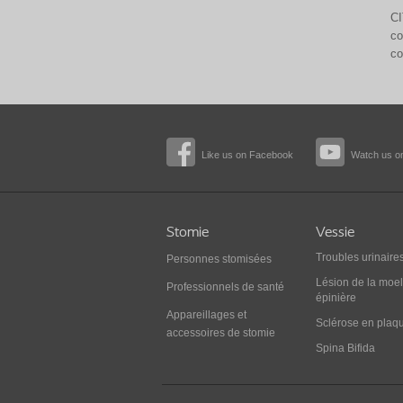
CI
co
co
Like us on Facebook
Watch us o
Stomie
Vessie
Troubles urinaire
Personnes stomisées
Lésion de la moel
Professionnels de santé
épinière
Appareillages et
Sclérose en plaq
accessoires de stomie
Spina Bifida