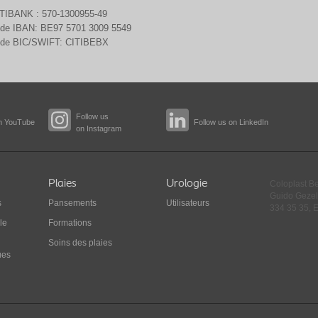
TIBANK : 570-1300955-49
de IBAN: BE97 5701 3009 5549
de BIC/SWIFT: CITIBEBX
Follow us
n YouTube
Follow us on LinkedIn
on Instagram
Plaies
Urologie
Coloplast B
Guido Gezel
s
Pansements
Utilisateurs
334 35 35, E
le
Formations
Soins des plaies
ues