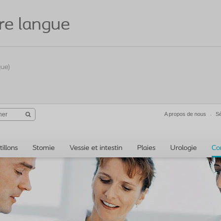
re langue
que)
A propos de nous
Sé
illons
Stomie
Vessie et intestin
Plaies
Urologie
Co