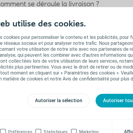
omment se déroule la livraison ?
mmandes groupées : Coloplast & Urology
eb utilise des cookies.
oute commande passée avant 12h00, sera livrée dans les deux jours ouvrables
 notre volonté).
vraison franco pour toute commande supérieure à € 250,00 HTVA (sinon, les fra
s cookies pour personnaliser le contenu et les publicités, pour f
ront à charge du client).
de réseaux sociaux et pour analyser notre trafic. Nous partageo
ernant votre utilisation de notre site avec nos partenaires de r
ommandes séparées : Porgès
'analyse, qui peuvent les combiner avec d'autres informations qu
ute commande urgente passée avant 13h00, sera livrée le jour ouvrable suiva
s ont collectées lors de votre utilisation de leurs services, not
auf situation imprévue et indépendante de notre volonté)
icités plus pertinentes. Vous avez le droit de retirer ou de modi
vraison franco pour toute commande supérieure à € 150,00 HTVA (sinon, les fra
out moment en cliquant sur « Paramètres des cookies ». Veuill
ront à charge du client).
n matière de cookies et notre Avis de confidentialité pour plus 
omment pouvez-vous passer votre comma
r téléphone :
32 2 334 25 25
Autoriser la sélection
Autoriser tou
r e-mail:
order.be@coloplast.com
r écrit à notre adresse:
loplast Belgium NV/SA, De Gijzeleer Industrial Park, Guido Gezellestraat 12
Affi
Préférences
Statistiques
Marketing