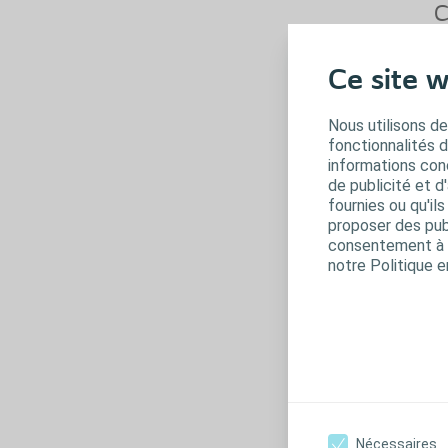
C
Co
Ce site w
T
de
Li
Nous utilisons de
se
fonctionnalités 
informations conc
C
de publicité et d
To
fournies ou qu'il
(s
proposer des publ
Li
consentement à t
se
notre Politique e
C
Pa
Pa
Pa
Co
Nécessaires