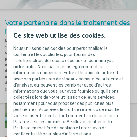
Votre partenaire dans le traitement des
plaies complexes
Ce site web utilise des cookies.
En tant que professionnel de la santé, le confort de vos patients est
votre priorité absolue, et c’est particulièrement le cas quand il s’agit de
Nous utilisons des cookies pour personnaliser le
soigner leurs plaies. Qu'il s'agisse d'une simple blessure, d'un
contenu et les publicités, pour fournir des
problème aigu, d'une plaie complexe ou de soins de plaies chroniques:
fonctionnalités de réseaux sociaux et pour analyser
en collaboration avec des médecins et des infirmières, Coloplast
notre trafic. Nous partageons également des
développe des pansements innovants qui favorisent une guérison
informations concernant votre utilisation de notre site
rapide. De plus, nous mettons nos connaissances pratiques à votre
avec nos partenaires de réseaux sociaux, de publicité et
disposition en les partageant lors de formations scientifiques sur les
d'analyse, qui peuvent les combiner avec d'autres
soins de plaies.
informations que vous leur avez fournies ou qu'ils ont
collectées lors de votre utilisation de leurs services,
notamment pour vous proposer des publicités plus
Pansements
pertinentes. Vous avez le droit de retirer ou de modifier
votre consentement à tout moment en cliquant sur «
Plus d’infos sur les pansements Coloplast
Paramètres des cookies ». Veuillez consulter notre
Politique en matière de cookies et notre Avis de
confidentialité pour plus d'informations.