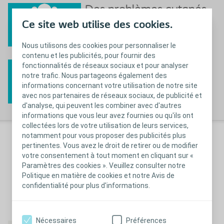
Des problèmes cutanés
ou des fuites?
Ce site web utilise des cookies.
Vers les conseils
Nous utilisons des cookies pour personnaliser le
contenu et les publicités, pour fournir des
Les bons gestes
fonctionnalités de réseaux sociaux et pour analyser
notre trafic. Nous partageons également des
En savoir plus
informations concernant votre utilisation de notre site
avec nos partenaires de réseaux sociaux, de publicité et
d'analyse, qui peuvent les combiner avec d'autres
informations que vous leur avez fournies ou qu'ils ont
collectées lors de votre utilisation de leurs services,
notamment pour vous proposer des publicités plus
Comprendre les
pertinentes. Vous avez le droit de retirer ou de modifier
infections urinaires
votre consentement à tout moment en cliquant sur «
Paramètres des cookies ». Veuillez consulter notre
Télécharger le PDF
Politique en matière de cookies et notre Avis de
confidentialité pour plus d'informations.
Nécessaires
Préférences