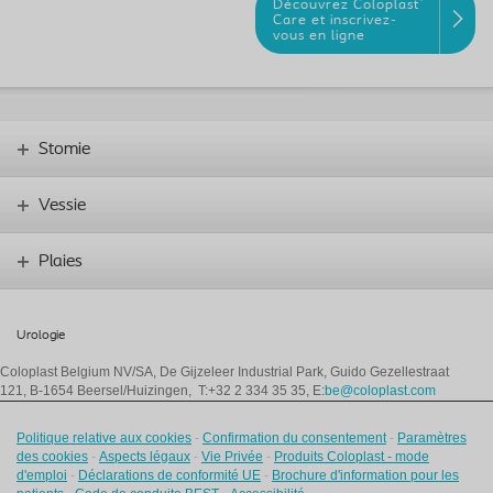
®
Découvrez Coloplast
Care et inscrivez-
vous en ligne
Stomie
Vessie
Plaies
Urologie
Coloplast Belgium NV/SA,
De Gijzeleer Industrial Park, Guido Gezellestraat
121, B-1654 Beersel/Huizingen, T:+32 2 334 35 35, E:
be@coloplast.com
Politique relative aux cookies
-
Confirmation du consentement
-
Paramètres
des cookies
-
Aspects légaux
-
Vie Privée
-
Produits Coloplast - mode
d'emploi
-
Déclarations de conformité UE
-
Brochure d'information pour les