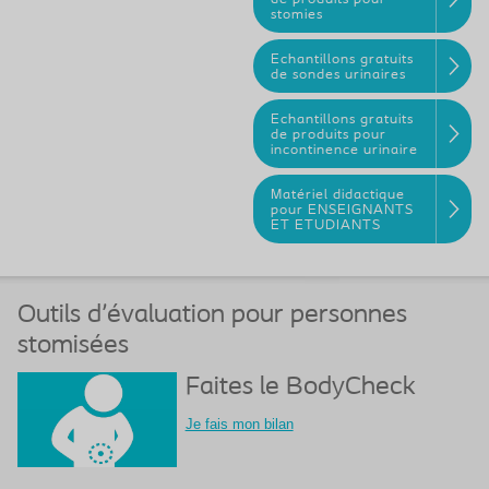
stomies
Echantillons gratuits
de sondes urinaires
Echantillons gratuits
de produits pour
incontinence urinaire
Matériel didactique
pour ENSEIGNANTS
ET ETUDIANTS
Outils d'évaluation pour personnes
stomisées
Faites le BodyCheck
Je fais mon bilan