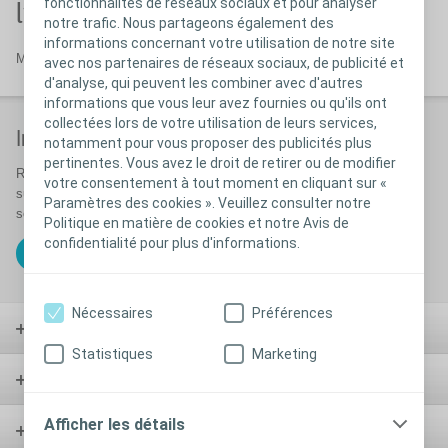
fonctionnalités de réseaux sociaux et pour analyser
l'instant
notre trafic. Nous partageons également des
informations concernant votre utilisation de notre site
Merci de visitez notre page ultérieurement.
avec nos partenaires de réseaux sociaux, de publicité et
d'analyse, qui peuvent les combiner avec d'autres
informations que vous leur avez fournies ou qu'ils ont
collectées lors de votre utilisation de leurs services,
Inscription à la newsletter
notamment pour vous proposer des publicités plus
pertinentes. Vous avez le droit de retirer ou de modifier
Restez informé ! Inscrivez-vous pour recevoir nos lettres d’information
votre consentement à tout moment en cliquant sur «
sur nos actualités produits et services, mais aussi des articles
Paramètres des cookies ». Veuillez consulter notre
scientifiques, des études et l’agenda de nos formations.
Politique en matière de cookies et notre Avis de
confidentialité pour plus d'informations.
Vers la page d'inscription
Nécessaires
Préférences
Stomie
Statistiques
Marketing
Vessie
Afficher les détails
Plaies