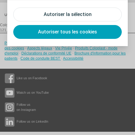
Autoriser la sélection
Urologie
Coloplast Belgium NV/SA,
De Gijzeleer Industrial Park, Guido Gezellestraat
121, B-1654 Beersel/Huizingen, T:+32 2 334 35 35, E:
be@coloplast.com
Autoriser tous les cookies
Politique relative aux cookies
-
Confirmation du consentement
-
Paramètres
des cookies
-
Aspects légaux
-
Vie Privée
-
Produits Coloplast - mode
d'emploi
-
Déclarations de conformité UE
-
Brochure d'information pour les
patients
-
Code de conduite BEST
-
Accessibilité
Like us on Facebook
Watch us on YouTube
Follow us
on Instagram
Follow us on LinkedIn