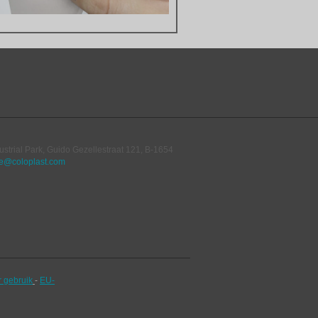
ustrial Park, Guido Gezellestraat 121, B-1654
e@coloplast.com
r gebruik
-
EU-