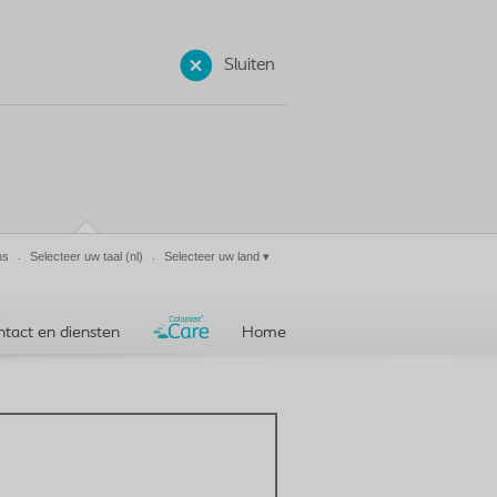
Sluiten
ns
Selecteer uw taal
(nl)
Selecteer uw land
▾
ntact en diensten
Home