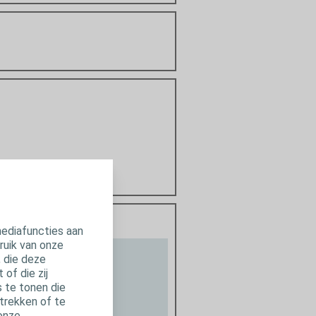
mediafuncties aan
ruik van onze
, die deze
of die zij
 te tonen die
trekken of te
 onze