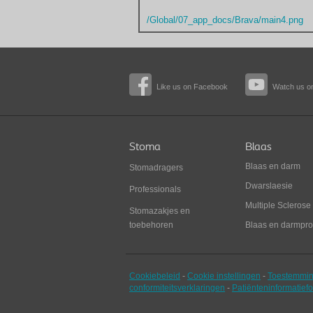
/Global/07_app_docs/Brava/main4.png
Like us on Facebook
Watch us o
Stoma
Blaas
Blaas en darm
Stomadragers
Dwarslaesie
Professionals
Multiple Sclerose
Stomazakjes en
toebehoren
Blaas en darmpr
Cookiebeleid
-
Cookie instellingen
-
Toestemmin
conformiteitsverklaringen
-
Patiënteninformatiefo