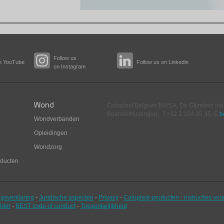
Follow us
n YouTube
Follow us on Linkedin
on Instagram
Wond
Coloplast Belgium NV/SA,
De Gijzeleer Ind
Beersel/Huizingen, T:+32 2 334 35 35, E:
b
Wondverbanden
Opleidingen
Wondzorg
oducten
gsverklaring
-
Juridische aspecten
-
Privacy
-
Coloplast-producten - instructies voo
lder
-
BEST code of conduct
-
Toegankelijkheid