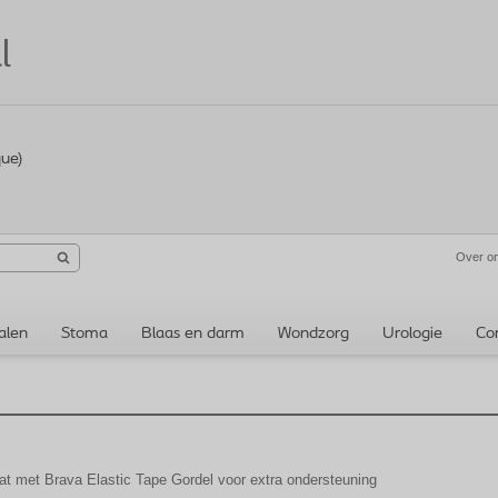
l
que)
Over o
alen
Stoma
Blaas en darm
Wondzorg
Urologie
Co
at met Brava Elastic Tape Gordel voor extra ondersteuning