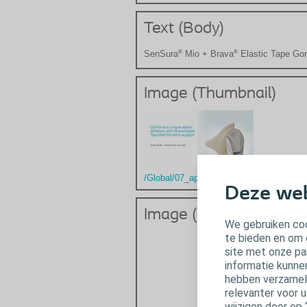
Text (Body)
®
®
SenSura
Mio + Brava
Elastic Tape Gor
Image (Thumbnail)
/Global/07_app_docs/Brava/Brava_thumb
Deze web
Image (Background)
We gebruiken coo
te bieden en om 
site met onze pa
informatie kunne
hebben verzameld
relevanter voor 
wijzigen door op 