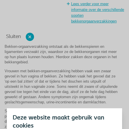
Lees verder voor meer
informatie over de verschillende
soorten
bekkenorgaanverzakkingen
Sluiten
Bekken-orgaanverzakking ontstaat als de bekkenspieren en
ligamenten verzwakt zijn, waardoor ze de bekkenorganen niet meer
op hun plaats kunnen houden. Hierdoor zakken deze organen in het
bekkengebied.
Vrouwen met bekken-orgaanverzakking hebben vaak een zwaar
gevoel in hun vagina of bekken. Ze hebben vaak het gevoel dat ze
'op een bal zitten' of dat er tijdens het douchen iets uitpuilt of
uitsteekt in hun vaginale zone. Soms neemt dit zware of uitpuilende
gevoel toe tegen het einde van de dag, alsof ze de hele dag hebben
gewerkt of gestaan. Andere symptomen zijn ongemak tijdens
geslachtsgemeenschap, urine-incontinentie en darmklachten.
Sommige vrouwen proberen om het verzakte orgaan terug op zijn
plaats te duwen om het urineren te vergemakkelijken, of ze merken
Deze website maakt gebruik van
dat de druk vanzelf minder wordt als ze 's nachts op bed liggen. Er
cookies
zijn verschillende soorten bekkenorgaanverzakking met