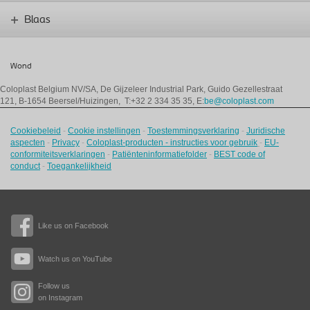
Blaas
Wond
Coloplast Belgium NV/SA,
De Gijzeleer Industrial Park, Guido Gezellestraat
121, B-1654 Beersel/Huizingen, T:+32 2 334 35 35, E:
be@coloplast.com
Cookiebeleid
-
Cookie instellingen
-
Toestemmingsverklaring
-
Juridische
aspecten
-
Privacy
-
Coloplast-producten - instructies voor gebruik
-
EU-
conformiteitsverklaringen
-
Patiënteninformatiefolder
-
BEST code of
conduct
-
Toegankelijkheid
Like us on Facebook
Watch us on YouTube
Follow us
on Instagram