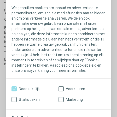
verschillende namen, afhankelijk van de betrokken organen.
We gebruiken cookies om inhoud en advertenties te
Wat veroorzaakt bekken-
personaliseren, om sociale mediafuncties aan te bieden
orgaanverzakking?
en om ons verkeer te analyseren. We delen ook
informatie over uw gebruik van onze site met onze
Bekken-orgaanverzakking ontstaat doordat de spieren in de
partners op het gebied van sociale media, advertenties
bekkenbodem zijn opgerekt of niet sterk genoeg zijn om de
en analyse, die deze informatie kunnen combineren met
bekkenorganen op hun plaats te houden. Het is geen
andere informatie die u aan hen hebt verstrekt of die zij
levensbedreigende aandoening, maar kan wel pijn en ongemak
hebben verzameld via uw gebruik van hun diensten,
veroorzaken en een grote invloed hebben op uw dagelijkse kwaliteit
onder andere om advertenties te tonen die relevanter
van leven.
voor u zijn. U hebt het recht om uw toestemming op elk
De oorzaken van opgerekte of verzwakte spieren in het bekken
moment in te trekken of te wijzigen door op “Cookie-
kunnen zijn:
instellingen” te klikken. Raadpleeg ons cookiebeleid en
onze privacyverklaring voor meer informatie.
Zwangerschap en bevalling
Ouder worden en menopauze
Obesitas
Vleesbomen of bekkentumoren
Noodzakelijk
Voorkeuren
Langdurig (chronisch) hoesten Langdurige (chronische)
constipatie
Statistieken
Marketing
Zware voorwerpen tillen
Bepaalde genetische factoren
Eerdere bekkenoperaties
Bepaalde neurologische aandoeningen of letsel aan het