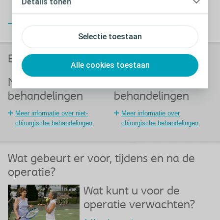
Details tonen
ruggenmerg
Sluiten
Selectie toestaan
Behandelopties
Alle cookies toestaan
Niet-chirurgische
Chirurgische
behandelingen
behandelingen
Meer informatie over niet-
Meer informatie over
chirurgische behandelingen
chirurgische behandelingen
Wat gebeurt er voor, tijdens en na de
operatie?
Wat kunt u voor de
operatie verwachten?