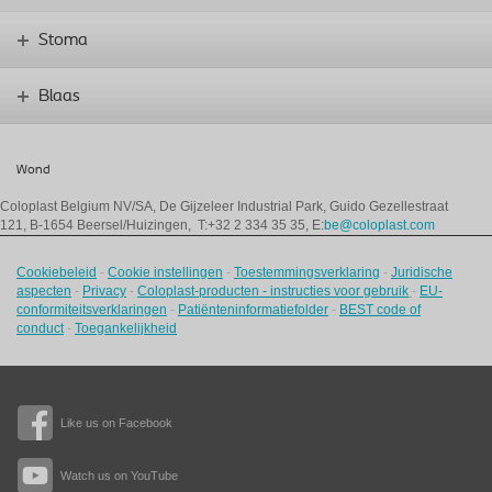
Stoma
Blaas
Wond
Coloplast Belgium NV/SA,
De Gijzeleer Industrial Park, Guido Gezellestraat
121, B-1654 Beersel/Huizingen, T:+32 2 334 35 35, E:
be@coloplast.com
Cookiebeleid
-
Cookie instellingen
-
Toestemmingsverklaring
-
Juridische
aspecten
-
Privacy
-
Coloplast-producten - instructies voor gebruik
-
EU-
conformiteitsverklaringen
-
Patiënteninformatiefolder
-
BEST code of
conduct
-
Toegankelijkheid
Like us on Facebook
Watch us on YouTube