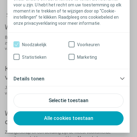
voor u zijn. U hebt het recht om uw toestemming op elk
moment in te trekken of te wijzigen door op “Cookie-
Sluiten
instellingen” te klikken. Raadpleeg ons cookiebeleid en
onze privacyverklaring voor meer informatie.
Wat is bekken-orgaanverzakking?
Bekken-orgaanverzakking ontstaat als de bekkenbodemspieren te
zwak zijn om de bekkenorganen - de blaas, de baarmoeder, de
Noodzakelijk
Voorkeuren
vaginawand en het rectum - op hun plaats te houden.
Statistieken
Marketing
Kan bekken-orgaanverzakking
verholpen worden?
Details tonen
Ja. Bekkenorgaanverzakking kan verergeren en verdwijnt niet
vanzelf, maar het kan behandeld worden.
Selectie toestaan
Wat veroorzaakt bekken-
Alle cookies toestaan
orgaanverzakking?
Zwangerschap en een bevalling zijn de meest voorkomende