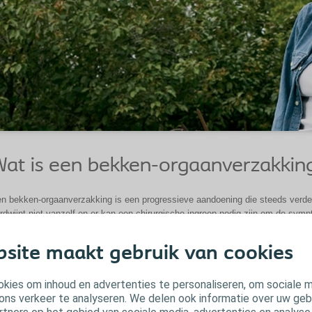
at is een bekken-orgaanverzakkin
n bekken-orgaanverzakking is een progressieve aandoening die steeds verde
rdwijnt niet vanzelf en er kan een chirurgische ingreep nodig zijn om de symp
Meer informatie over een bekken-orgaanverzakkingen
site maakt gebruik van cookies
kies om inhoud en advertenties te personaliseren, om sociale 
ons verkeer te analyseren. We delen ook informatie over uw geb
Producten