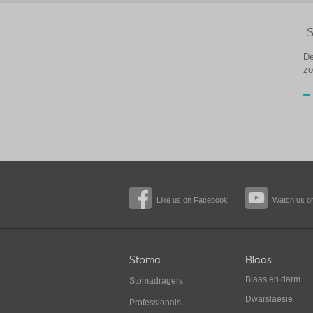
S
De
zo
Like us on Facebook
Watch us o
Stoma
Blaas
Blaas en darm
Stomadragers
Dwarslaesie
Professionals