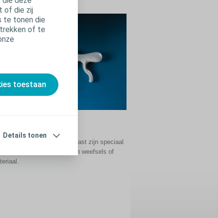
, die deze
of die zij
 te tonen die
trekken of te
 onze
kies toestaan
ulpmiddelen
Details tonen
eer hulpmiddelen van Coloplast zijn speciaal
de fixatie van lichaamseigen weefsels of
eriaal.