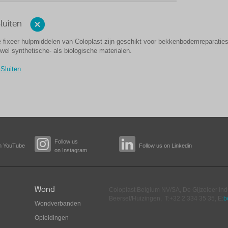
luiten
 fixeer hulpmiddelen van Coloplast zijn geschikt voor bekkenbodemreparatie
wel synthetische- als biologische materialen.
Sluiten
Follow us
n YouTube
Follow us on Linkedin
on Instagram
Wond
Coloplast Belgium NV/SA,
De Gijzeleer Ind
Beersel/Huizingen, T:+32 2 334 35 35, E:
b
Wondverbanden
Opleidingen