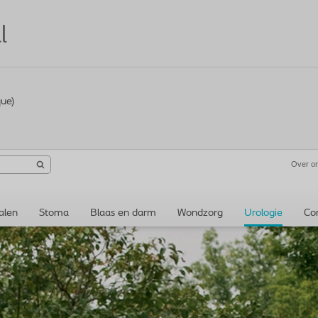
l
que)
Over o
alen
Stoma
Blaas en darm
Wondzorg
Urologie
Co