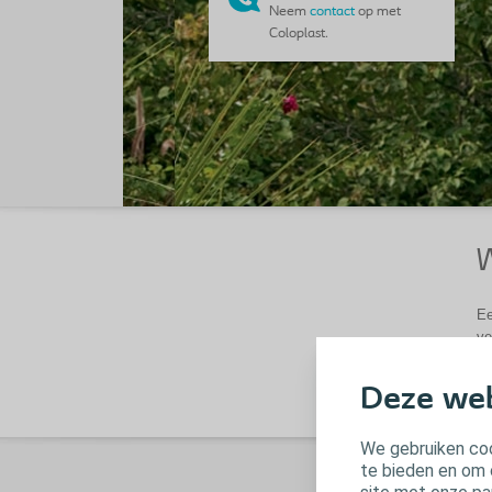
Neem
contact
op met
Coloplast.
W
Ee
ve
Deze web
We gebruiken coo
te bieden en om 