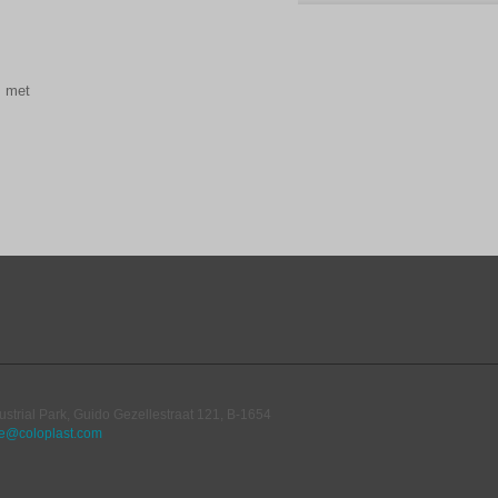
s met
ustrial Park, Guido Gezellestraat 121, B-1654
e@coloplast.com