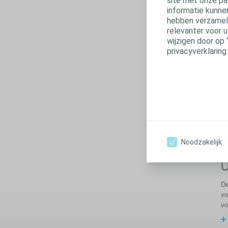
site met onze pa
informatie kunne
hebben verzameld
relevanter voor 
wijzigen door op 
privacyverklaring
Noodzakelijk
U
De
vo
vo