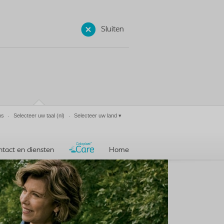
Sluiten
ns
Selecteer uw taal
(nl)
Selecteer uw land
▾
ntact en diensten
Home