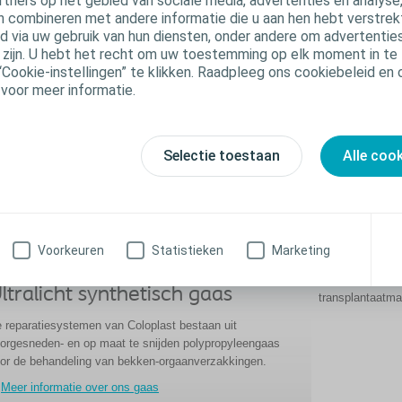
rtners op het gebied van sociale media, advertenties en analyse
n combineren met andere informatie die u aan hen hebt verstrekt 
 via uw gebruik van hun diensten, onder andere om advertenties
u zijn. U hebt het recht om uw toestemming op elk moment in te 
“Cookie-instellingen” te klikken. Raadpleeg ons cookiebeleid en
 voor meer informatie.
Selectie toestaan
Alle coo
Fixeer h
Voorkeuren
Statistieken
Marketing
De hechtingsfix
ontworpen voor 
ltralicht synthetisch gaas
transplantaatmat
 reparatiesystemen van Coloplast bestaan uit
orgesneden- en op maat te snijden polypropyleengaas
or de behandeling van bekken-orgaanverzakkingen.
Meer informatie over ons gaas