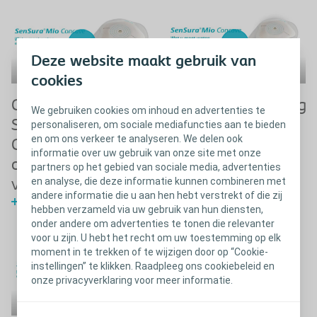
Deze website maakt gebruik van
cookies
Gebruiksaanwijzing
Gebruiksaanwijzing
We gebruiken cookies om inhoud en advertenties te
SenSura Mio
SenSura Mio
personaliseren, om sociale mediafuncties aan te bieden
en om ons verkeer te analyseren. We delen ook
Concave 1-delig
Concave 1-delig
informatie over uw gebruik van onze site met onze
opvangsysteem
opvangsysteem
partners op het gebied van sociale media, advertenties
en analyse, die deze informatie kunnen combineren met
voor colostoma
voor ileostoma
andere informatie die u aan hen hebt verstrekt of die zij
Bekijk video
Bekijk video
hebben verzameld via uw gebruik van hun diensten,
onder andere om advertenties te tonen die relevanter
voor u zijn. U hebt het recht om uw toestemming op elk
moment in te trekken of te wijzigen door op “Cookie-
instellingen” te klikken. Raadpleeg ons cookiebeleid en
onze privacyverklaring voor meer informatie.