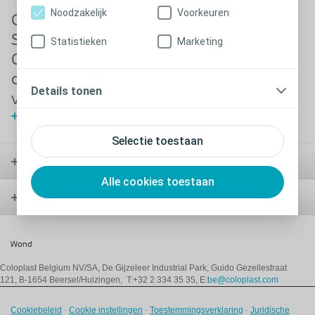
Noodzakelijk
Voorkeuren
Gebruiksaanwijzing
SenSura Mio
Statistieken
Marketing
Concave 1-delig
opvangsysteem
Details tonen
voor urostoma
Bekijk video
Selectie toestaan
Stoma
Alle cookies toestaan
Blaas
Wond
Coloplast Belgium NV/SA,
De Gijzeleer Industrial Park, Guido Gezellestraat
121, B-1654 Beersel/Huizingen, T:+32 2 334 35 35, E:
be@coloplast.com
Cookiebeleid
-
Cookie instellingen
-
Toestemmingsverklaring
-
Juridische