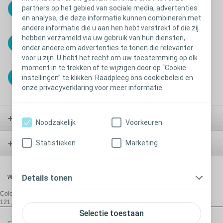
partners op het gebied van sociale media, advertenties
SenSura Mio
en analyse, die deze informatie kunnen combineren met
andere informatie die u aan hen hebt verstrekt of die zij
hebben verzameld via uw gebruik van hun diensten,
SenSura Mio Convex
onder andere om advertenties te tonen die relevanter
voor u zijn. U hebt het recht om uw toestemming op elk
moment in te trekken of te wijzigen door op “Cookie-
instellingen” te klikken. Raadpleeg ons cookiebeleid en
SenSura Mio Concave
onze privacyverklaring voor meer informatie.
Stoma
Noodzakelijk
Voorkeuren
Statistieken
Marketing
Blaas
Details tonen
Wond
Coloplast Belgium NV/SA,
De Gijzeleer Industrial Park, Guido Gezellestraat
121, B-1654 Beersel/Huizingen, T:+32 2 334 35 35, E:
be@coloplast.com
Selectie toestaan