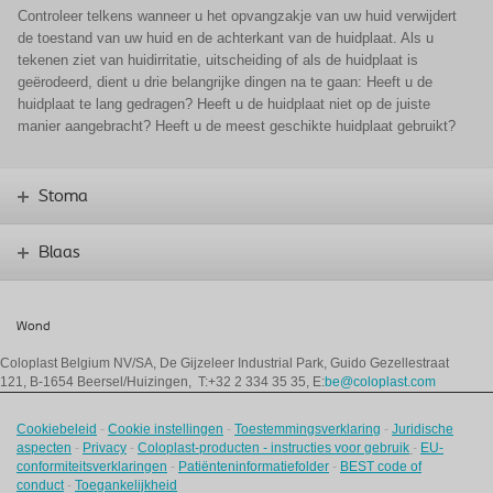
Controleer telkens wanneer u het opvangzakje van uw huid verwijdert
de toestand van uw huid en de achterkant van de huidplaat. Als u
tekenen ziet van huidirritatie, uitscheiding of als de huidplaat is
geërodeerd, dient u drie belangrijke dingen na te gaan: Heeft u de
huidplaat te lang gedragen? Heeft u de huidplaat niet op de juiste
manier aangebracht? Heeft u de meest geschikte huidplaat gebruikt?
Stoma
Blaas
Wond
Coloplast Belgium NV/SA,
De Gijzeleer Industrial Park, Guido Gezellestraat
121, B-1654 Beersel/Huizingen, T:+32 2 334 35 35, E:
be@coloplast.com
Cookiebeleid
-
Cookie instellingen
-
Toestemmingsverklaring
-
Juridische
aspecten
-
Privacy
-
Coloplast-producten - instructies voor gebruik
-
EU-
conformiteitsverklaringen
-
Patiënteninformatiefolder
-
BEST code of
conduct
-
Toegankelijkheid