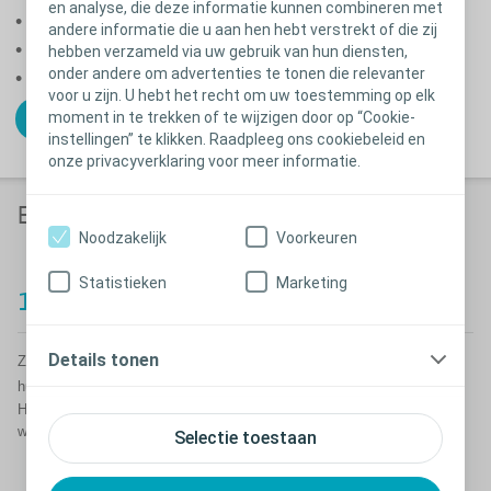
en analyse, die deze informatie kunnen combineren met
• de huid gezond te houden
andere informatie die u aan hen hebt verstrekt of die zij
• roodheid te verminderen
hebben verzameld via uw gebruik van hun diensten,
onder andere om advertenties te tonen die relevanter
• geïrriteerde huid te verzachten
voor u zijn. U hebt het recht om uw toestemming op elk
moment in te trekken of te wijzigen door op “Cookie-
Bestel uw gratis proefpakket
instellingen” te klikken. Raadpleeg ons cookiebeleid en
onze privacyverklaring voor meer informatie.
Eenvoudige tips voor huidverzorging
Noodzakelijk
Voorkeuren
Statistieken
Marketing
1. Hou uw huid schoon en droog
Details tonen
Zorg ervoor dat uw huid schoon en volledig droog is voordat u de
®
huidplaat aanbrengt. Dit kunt u met water en een tissue doen. Brava
Huidreinigingsdoekjes kunnen thuis of onderweg in plaats van water
worden gebruikt om uw huid te reinigen.
Selectie toestaan