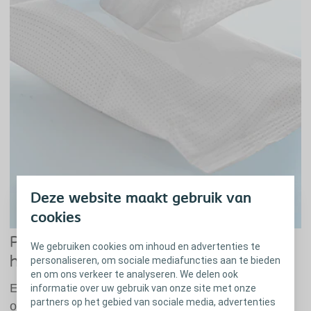
Deze website maakt gebruik van
cookies
Provitamine B5 voor dagelijkse
We gebruiken cookies om inhoud en advertenties te
huidverzorging
personaliseren, om sociale mediafuncties aan te bieden
en om ons verkeer te analyseren. We delen ook
Elk reinigingsdoekje bevat provitamine B5 Dit helpt
informatie over uw gebruik van onze site met onze
partners op het gebied van sociale media, advertenties
om: