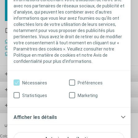
avec nos partenaires de réseaux sociaux, de publicité et
d'analyse, qui peuvent les combiner avec d'autres
informations que vous leur avez fournies ou qu'ils ont
collectées lors de votre utilisation de leurs services,
Documents:
notamment pour vous proposer des publicités plus
pertinentes. Vous avez le droit de retirer ou de modifier
Code de conduite des distributeurs
votre consentement à tout moment en cliquant sur «
Conditions Générales de vente - De 2012 à mars 2021
Paramètres des cookies ». Veuillez consulter notre
Conditions Générales de vente - A partir d'avril 2021
Politique en matière de cookies et notre Avis de
confidentialité pour plus d'informations.
Stomie
Nécessaires
Préférences
Vessie
Statistiques
Marketing
Plaies
Afficher les détails
Urologie
Coloplast Belgium NV/SA,
De Gijzeleer Industrial Park, Guido Gezellestraat