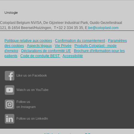
Urologie
Coloplast Belgium NV/SA,
De Gijzeleer Industrial Park, Guido Gezellestraat
121, B-1654 Beersel/Huizingen, T:+32 2 334 35 35, E:
be@coloplast.com
Politique relative aux cookies
-
Confirmation du consentement
-
Paramètres
des cookies
-
Aspects légaux
-
Vie Privée
-
Produits Coloplast - mode
d'emploi
-
Déclarations de conformité UE
-
Brochure d'information pour les
patients
-
Code de conduite BEST
-
Accessibilité
Like us on Facebook
Watch us on YouTube
Follow us
on Instagram
Follow us on LinkedIn