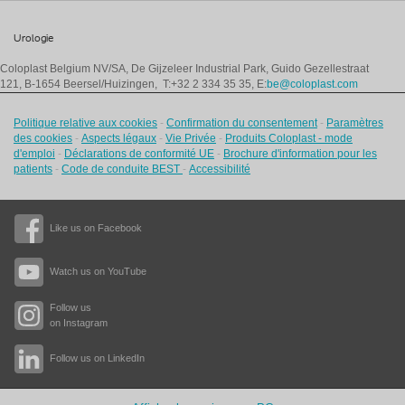
Urologie
Coloplast Belgium NV/SA,
De Gijzeleer Industrial Park, Guido Gezellestraat
121, B-1654 Beersel/Huizingen, T:+32 2 334 35 35, E:
be@coloplast.com
Politique relative aux cookies
-
Confirmation du consentement
-
Paramètres
des cookies
-
Aspects légaux
-
Vie Privée
-
Produits Coloplast - mode
d'emploi
-
Déclarations de conformité UE
-
Brochure d'information pour les
patients
-
Code de conduite BEST
-
Accessibilité
Like us on Facebook
Watch us on YouTube
Follow us
on Instagram
Follow us on LinkedIn