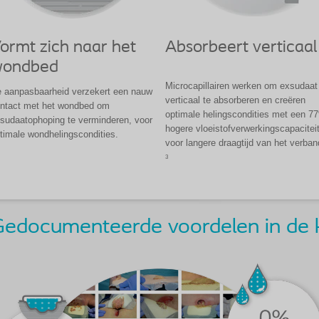
ormt zich naar het
Absorbeert verticaal
ondbed
Microcapillairen werken om exsudaat
 aanpasbaarheid verzekert een nauw
verticaal te absorberen en creëren
ntact met het wondbed om
optimale helingscondities met een 7
sudaatophoping te verminderen, voor
hogere vloeistofverwerkingscapacitei
timale wondhelingscondities.
voor langere draagtijd van het verban
3
edocumenteerde voordelen in de kl