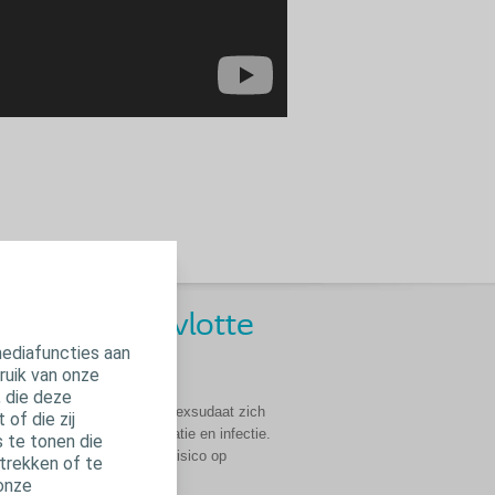
tel tot een vlotte
mediafuncties aan
ruik van onze
, die deze
 goed beheerst wordt, kan exsudaat zich
of die zij
en groter risico op maceratie en infectie.
 te tonen die
et wondbed. Zo neemt het risico op
trekken of te
 onze