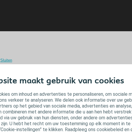
Sluiten
site maakt gebruik van cookies
xsudaatophoping vermijden: de sleu
kies om inhoud en advertenties te personaliseren, om sociale 
wondgenezing
ons verkeer te analyseren. We delen ook informatie over uw geb
rtners op het gebied van sociale media, advertenties en analyse
ndexsudaat verhindert de genezing van chronische wonden. Wanneer het niet
n combineren met andere informatie die u aan hen hebt verstrekt 
hopen en lekken op de wondranden en de huid rondom de wonde. Dat leidt tot e
 via uw gebruik van hun diensten, onder andere om advertenties
nventionele schuimverbanden kunnen een holte laten tussen het schuim en h
u zijn. U hebt het recht om uw toestemming op elk moment in te 
sudaatophoping bij de patiënten toe, wat leidt tot een vertraagde genezing.
“Cookie-instellingen” te klikken. Raadpleeg ons cookiebeleid en