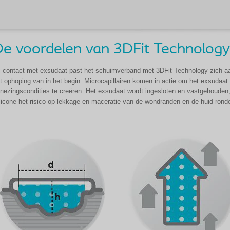
e voordelen van 3DFit Technology
j contact met exsudaat past het schuimverband met 3DFit Technology zich a
t ophoping van in het begin. Microcapillairen komen in actie om het exsudaat 
nezingscondities te creëren. Het exsudaat wordt ingesloten en vastgehouden,
licone het risico op lekkage en maceratie van de wondranden en de huid ron