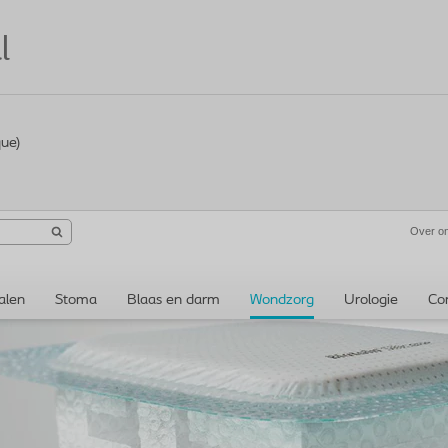
l
que)
Over o
alen
Stoma
Blaas en darm
Wondzorg
Urologie
Co