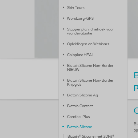
Skin Tears
Wondzorg-GPS
Stappenplan: driehoek voor
wondevaluatie
Opleidingen en Webinars
Coloplast HEAL
Biatain Silicone Non-Border
NIEUW
B
Biatain Silicone Non-Border
Knipgids
Biatain Silicone Ag
Biatain Contact
O
Comfeel Plus
Bi
Biatain Silicone
op
Biatain® Silicone met 3DFit®