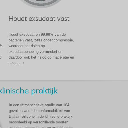
Houdt exsudaat vast
Houdt exsudaat en 99.98% van de
bacteriën vast, zelfs onder compressie,
7%
waardoor het risico op
t
exsudaatophoping vermindert en
d.
daardoor ook het risico op maceratie en
4
infectie.
inische praktijk
In een retrospectieve studie van 104
gevallen werd de conformabiliteit van
Biatain Silicone in de klinische praktijk
beoordeeld op verschillende soorten
wonden, wondgroottes en wonddiepten.