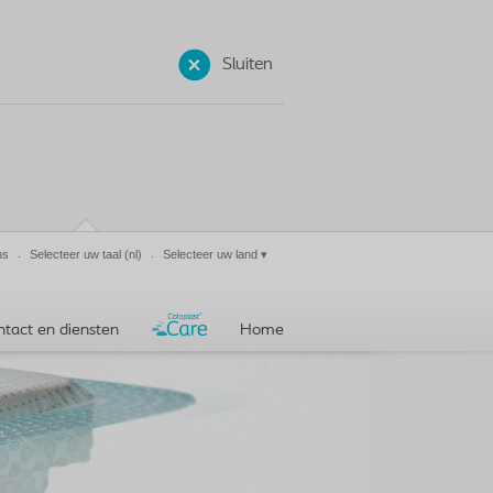
Sluiten
ns
Selecteer uw taal
(nl)
Selecteer uw land
▾
ntact en diensten
Home