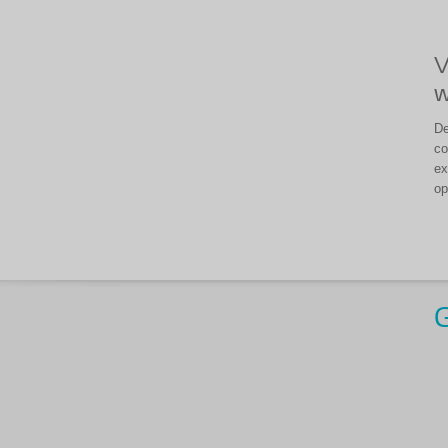
V
w
De
co
ex
op
G