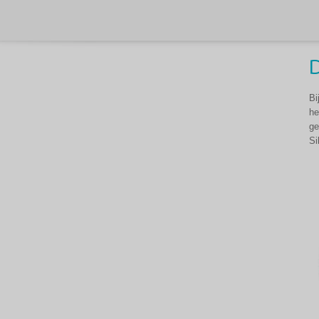
D
Bi
he
ge
Si