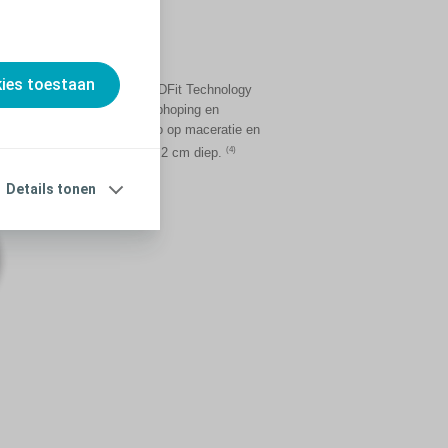
kies toestaan
Biatain Silicone met 3DFit Technology
vermindert exsudaatophoping en
daardoor ook het risico op maceratie en
(4)
infectie bij wonden tot 2 cm diep.
Lees verder
Details tonen