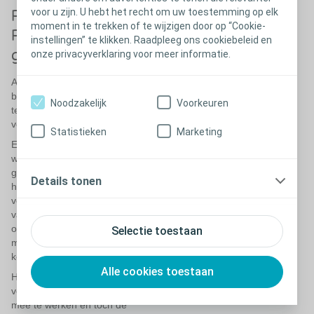
voor u zijn. U hebt het recht om uw toestemming op elk
Pioniers in vochtige wondgenezing.
moment in te trekken of te wijzigen door op “Cookie-
Partners in de toekomst van de
instellingen” te klikken. Raadpleeg ons cookiebeleid en
gezondheidszorg.
onze privacyverklaring voor meer informatie.
Als zorgverlener weet u dat het
beschermen van de wonde
Noodzakelijk
Voorkeuren
terwijl deze geneest het
verschil kan maken.
Statistieken
Marketing
En we weten dat
wondverzorging geen
gemakkelijke taak is. Daarom
Details tonen
hebben we de ervaring -
vergaard tijdens drie decennia
van wondverzorging - gebruikt
om Comfeel Plus bij te werken
Selectie toestaan
met gebruiksvriendelijke
kenmerken.
Alle cookies toestaan
Het resultaat is een gamma
verbanden die intuïtief zijn om
mee te werken en toch de