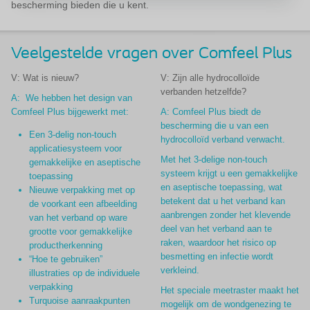
bescherming bieden die u kent.
Veelgestelde vragen over Comfeel Plus
V: Wat is nieuw?
V: Zijn alle hydrocolloïde
verbanden hetzelfde?
A: We hebben het design van
Comfeel Plus bijgewerkt met:
A: Comfeel Plus biedt de
bescherming die u van een
Een 3-delig non-touch
hydrocolloïd verband verwacht.
applicatiesysteem voor
Met het 3-delige non-touch
gemakkelijke en aseptische
systeem krijgt u een gemakkelijke
toepassing
en aseptische toepassing, wat
Nieuwe verpakking met op
betekent dat u het verband kan
de voorkant een afbeelding
aanbrengen zonder het klevende
van het verband op ware
deel van het verband aan te
grootte voor gemakkelijke
raken, waardoor het risico op
productherkenning
besmetting en infectie wordt
“Hoe te gebruiken”
verkleind.
illustraties op de individuele
verpakking
Het speciale meetraster maakt het
Turquoise aanraakpunten
mogelijk om de wondgenezing te