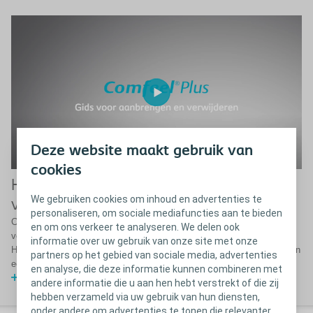
Deze website maakt gebruik van
cookies
Hoe Comfeel aanbrengen en
We gebruiken cookies om inhoud en advertenties te
verwijderen
personaliseren, om sociale mediafuncties aan te bieden
Comfeel Plus is een zacht, comfortabel en discreet hydrocolloïd
en om ons verkeer te analyseren. We delen ook
verband dat gemakkelijk aan te brengen en te verwijderen is.
informatie over uw gebruik van onze site met onze
Het gebruiksvriendelijke design zorgt voor een intuïtieve aanwending en
partners op het gebied van sociale media, advertenties
eenvoudige aseptische toepassing – zelfs met handschoenen aan.
en analyse, die deze informatie kunnen combineren met
Bekijk in de video hoe u Comfeel aanbrengt en verwijdert
andere informatie die u aan hen hebt verstrekt of die zij
hebben verzameld via uw gebruik van hun diensten,
onder andere om advertenties te tonen die relevanter