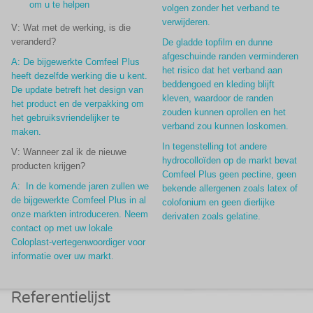
om u te helpen
volgen zonder het verband te
verwijderen.
V: Wat met de werking, is die
veranderd?
De gladde topfilm en dunne
afgeschuinde randen verminderen
A: De bijgewerkte Comfeel Plus
het risico dat het verband aan
heeft dezelfde werking die u kent.
beddengoed en kleding blijft
De update betreft het design van
kleven, waardoor de randen
het product en de verpakking om
zouden kunnen oprollen en het
het gebruiksvriendelijker te
verband zou kunnen loskomen.
maken.
In tegenstelling tot andere
V: Wanneer zal ik de nieuwe
hydrocolloïden op de markt bevat
producten krijgen?
Comfeel Plus geen pectine, geen
A: In de komende jaren zullen we
bekende allergenen zoals latex of
de bijgewerkte Comfeel Plus in al
colofonium en geen dierlijke
onze markten introduceren. Neem
derivaten zoals gelatine.
contact op met uw lokale
Coloplast-vertegenwoordiger voor
informatie over uw markt.
Referentielijst