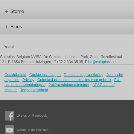
Stoma
Blaas
Wond
Coloplast Belgium NV/SA,
De Gijzeleer Industrial Park, Guido Gezellestraat
121, B-1654 Beersel/Huizingen, T:+32 2 334 35 35, E:
be@coloplast.com
Cookiebeleid
-
Cookie instellingen
-
Toestemmingsverklaring
-
Juridische
aspecten
-
Privacy
-
Coloplast-producten - instructies voor gebruik
-
EU-
conformiteitsverklaringen
-
Patiënteninformatiefolder
-
BEST code of
conduct
-
Toegankelijkheid
Like us on Facebook
Watch us on YouTube