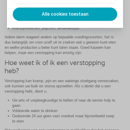
maïs, zuurkool, harde rauwkost
Bepaalde fruitsoorten: Citrusfruit, verse ananas, gedroogde
vruchten
Alle cookies toestaan
Noten en pinda's
Taai en draderig vlees
Kokosproducten, popcorn, amandelspijs
Iedere darm reageert anders op bepaalde voedingssoorten, het is
dus belangrijk om voor uzelf uit te zoeken wat u gewoon kunt eten
en welke producten u beter kunt laten staan. Goed kauwen kan
helpen, maar een verstopping kan ernstig zijn.
Hoe weet ik of ik een verstopping
heb?
Verstopping kan kramp, pijn en een waterige stoelgang veroorzaken,
ook kunnen uw buik en stoma opzwellen. Als u denkt dat u een
verstopping hebt, dient u:
Uw arts of verpleegkundige te bellen of naar de eerste hulp te
gaan.
Voldoende water te drinken
Gedurende 24 uur geen vast voedsel maar bijvoorbeeld soep
te eten