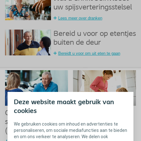
uw spijsverteringsstelsel
Lees meer over dranken
Bereid u voor op etentjes
buiten de deur
Bereidt u voor om uit eten te gaan
Deze website maakt gebruik van
cookies
Opbolling van het
Wat veroorzaakt
stomazakje
'pancaking'?
We gebruiken cookies om inhoud en advertenties te
(ballooning)
personaliseren, om sociale mediafuncties aan te bieden
Tips voor pancaking
en om ons verkeer te analyseren. We delen ook