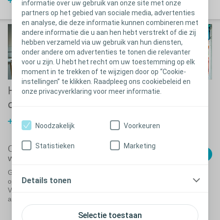
Over ballooning
informatie over uw gebruik van onze site met onze
partners op het gebied van sociale media, advertenties
en analyse, die deze informatie kunnen combineren met
andere informatie die u aan hen hebt verstrekt of die zij
hebben verzameld via uw gebruik van hun diensten,
onder andere om advertenties te tonen die relevanter
voor u zijn. U hebt het recht om uw toestemming op elk
moment in te trekken of te wijzigen door op “Cookie-
instellingen” te klikken. Raadpleeg ons cookiebeleid en
Heeft u last van
Problemen met
onze privacyverklaring voor meer informatie.
diarree?
een verstopping
van de darmen?
Wat kunt u tegen diarree doen?
Noodzakelijk
Voorkeuren
Statistieken
Marketing
Over verstopping van de darmen - en
Sluiten
wat u moet doen
Goed kauwen is heel belangrijk om het spijsverteringsstelsel goed
Details tonen
op te starten. Dit geldt vooral voor eten dat moeilijk te verteren is.
Voedingsmiddelen die een verstopping kunnen geven zijn onder
andere:
Selectie toestaan
Bepaalde groenten: Asperges, bleekselderij, champignons,