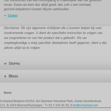
Het voorkomen van een verstopping is makkelijker dan het genezen
ervan. Kauw uw eten dus altijd goed; dan zult u een normaal,
gezond eetpatroon kunnen blijven aanhouden.
Sluiten
Disclaimer: Dit zijn algemene richtlijnen die u kunnen helpen bij veel
voorkomende vragen. U dient de specifieke instructies te volgen van
uw zorgverlener en van het product dat u gebruikt. Als uw
verpleegkundige u enig specifiek dieetadvies heeft gegeven, dient u dat
advies altijd op te volgen.
Stoma
Blaas
Wond
Coloplast Belgium NV/SA,
De Gijzeleer Industrial Park, Guido Gezellestraat
121, B-1654 Beersel/Huizingen, T:+32 2 334 35 35, E:
be@coloplast.com