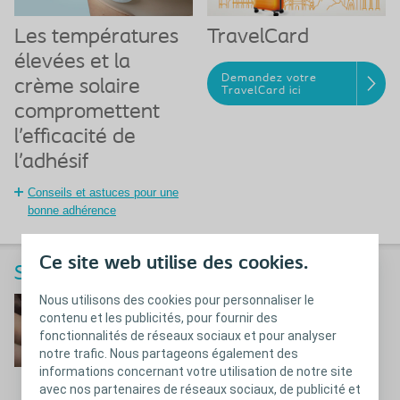
Les températures
TravelCard
élevées et la
Demandez votre
crème solaire
TravelCard ici
compromettent
l’efficacité de
l’adhésif
Conseils et astuces pour une
bonne adhérence
Ce site web utilise des cookies.
Soins et problèmes courants
Nous utilisons des cookies pour personnaliser le
Garder une peau
contenu et les publicités, pour fournir des
péristomiale saine
fonctionnalités de réseaux sociaux et pour analyser
notre trafic. Nous partageons également des
Comment garder une peau péristomiale
informations concernant votre utilisation de notre site
saine
avec nos partenaires de réseaux sociaux, de publicité et