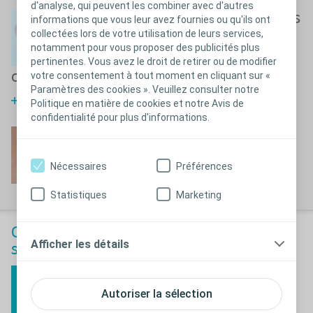
d'analyse, qui peuvent les combiner avec d'autres
Quelles solutions pour les
informations que vous leur avez fournies ou qu'ils ont
collectées lors de votre utilisation de leurs services,
problèmes liés aux
notamment pour vous proposer des publicités plus
poches : ballonnement
pertinentes. Vous avez le droit de retirer ou de modifier
ou mise sous vide.
votre consentement à tout moment en cliquant sur «
Paramètres des cookies ». Veuillez consulter notre
En savoir plus
Politique en matière de cookies et notre Avis de
confidentialité pour plus d'informations.
Irritation cutanée autour
de ma stomie
Nécessaires
Préférences
La peau péristomiale
Statistiques
Marketing
Outils d'évaluation pour personnes
Afficher les détails
stomisées
Faites le BodyCheck
Autoriser la sélection
Je fais mon bilan